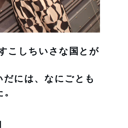
はすこしちいさな国とが
いだには、なにごとも
た。
伽