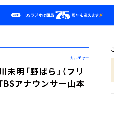
クス
イベント・グッ
ズ
st
YouTube
せ
会社情報
カルチャー
小川未明「野ばら」（フリ
TBSアナウンサー山本