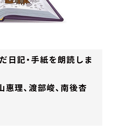
んだ日記・手紙を朗読しま
山惠理、渡部峻、南後杏