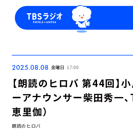
今日の番組表
トピッ
週間番組表
TBS
Podca
お知ら
2025.08.08
金曜日
17:00
【朗読のヒロバ 第44回】
ーアナウンサー柴田秀一、
恵里伽）
朗読のヒロバ