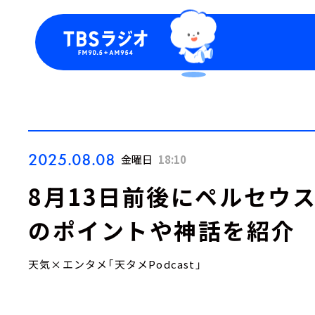
今日の番組表
トピッ
週間番組表
TBS
Podca
お知ら
2025.08.08
金曜日
18:10
8月13日前後にペルセウ
のポイントや神話を紹介
天気×エンタメ「天タメPodcast」