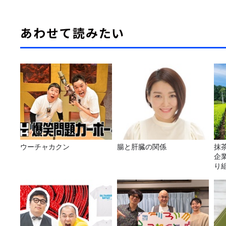
あわせて読みたい
ウーチャカクン
腸と肝臓の関係
抹
企
り