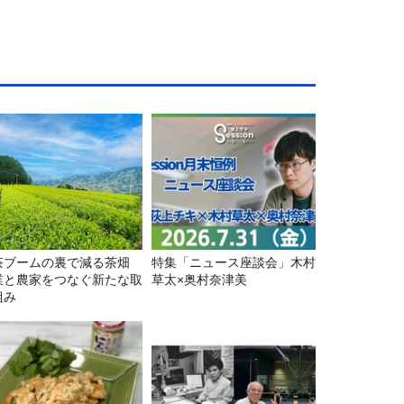
茶ブームの裏で減る茶畑
特集「ニュース座談会」木村
業と農家をつなぐ新たな取
草太×奥村奈津美
組み