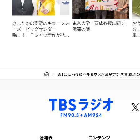
きしたかの高野のキラーフレ
東京大学・西成教授に聞く、
お
ーズ「ビッグサンダー
渋滞の謎！
分
喝！！」Ｔシャツ新作が発売
単
決定！
リ
シ
8月13日前後にペルセウス座流星群が見頃！観測
番組表
コンテンツ