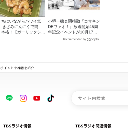
うちにいながらハワイ気
小堺一機＆関根勤『コサキン
！ きざみにんにくで簡
DEワァオ！』放送開始45周
！本格！【ガーリックシュ
年記念イベントが10月17日
ンプ】 桃屋のかんたんレ
（土）に開催決定！本日より
Recommended by
ピ
FC先行受付スタート！
のポイントや神話を紹介
TBSラジオ情報
TBSラジオ関連情報