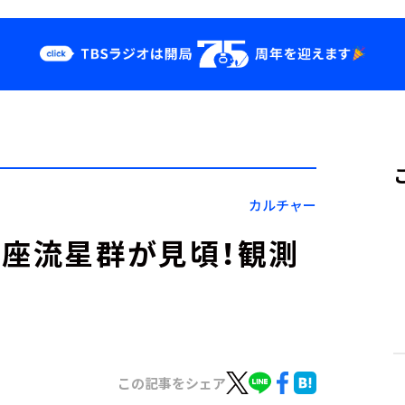
クス
イベント・グッ
ズ
st
YouTube
せ
会社情報
カルチャー
ス座流星群が見頃！観測
この記事をシェア