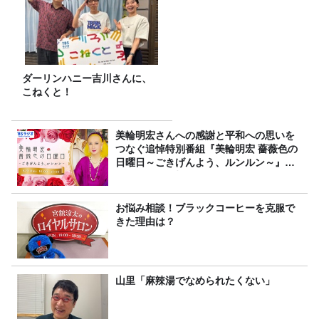
ダーリンハニー吉川さんに、
こねくと！
美輪明宏さんへの感謝と平和への思いを
つなぐ追悼特別番組『美輪明宏 薔薇色の
日曜日～ごきげんよう、ルンルン～』
8/9（日）16時放送
お悩み相談！ブラックコーヒーを克服で
きた理由は？
山里「麻辣湯でなめられたくない」