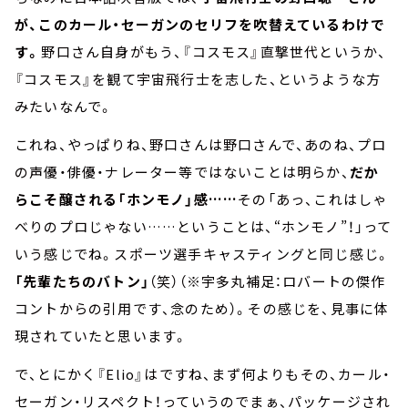
が、このカール・セーガンのセリフを吹替えているわけで
す。
野口さん自身がもう、『コスモス』直撃世代というか、
『コスモス』を観て宇宙飛行士を志した、というような方
みたいなんで。
これね、やっぱりね、野口さんは野口さんで、あのね、プロ
の声優・俳優・ナレーター等ではないことは明らか、
だか
らこそ醸される「ホンモノ」感……
その「あっ、これはしゃ
べりのプロじゃない……ということは、“ホンモノ”！」って
いう感じでね。スポーツ選手キャスティングと同じ感じ。
「先輩たちのバトン」
（笑）（※宇多丸補足：ロバートの傑作
コントからの引用です、念のため）。その感じを、見事に体
現されていたと思います。
で、とにかく『Elio』はですね、まず何よりもその、カール・
セーガン・リスペクト！っていうのでまぁ、パッケージされ