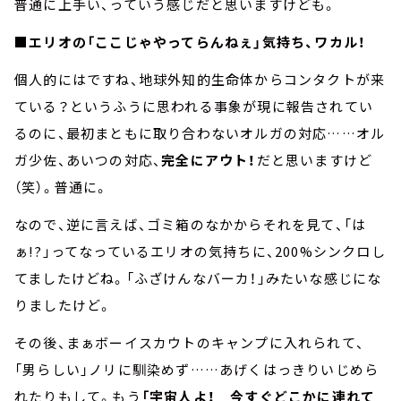
普通に上手い、っていう感じだと思いますけども。
■エリオの「ここじゃやってらんねぇ」気持ち、ワカル！
個人的にはですね、地球外知的生命体からコンタクトが来
ている？というふうに思われる事象が現に報告されてい
るのに、最初まともに取り合わないオルガの対応……オル
ガ少佐、あいつの対応、
完全にアウト！
だと思いますけど
（笑）。普通に。
なので、逆に言えば、ゴミ箱のなかからそれを見て、「は
ぁ!?」ってなっているエリオの気持ちに、200%シンクロし
てましたけどね。「ふざけんなバーカ！」みたいな感じにな
りましたけど。
その後、まぁボーイスカウトのキャンプに入れられて、
「男らしい」ノリに馴染めず……あげくはっきりいじめら
れたりもして。もう
「宇宙人よ！ 今すぐどこかに連れて