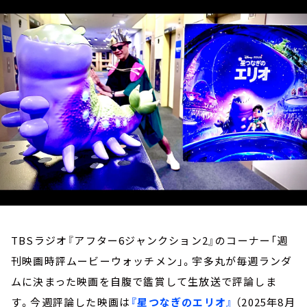
お知らせ
イベント・グッズ
YouTube
会社情報
TBSラジオ『アフター6ジャンクション2』のコーナー「週
刊映画時評ムービーウォッチメン」。宇多丸が毎週ランダ
ムに決まった映画を自腹で鑑賞して生放送で評論しま
す。今週評論した映画は
『星つなぎのエリオ』
（2025年8月