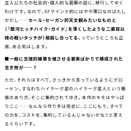
主人公たちの社会的・個人的な葛藤の話に、移行してゆく
わけです。なので、SFマインド的にはやや薄口なのはたし
かだし……
カール・セーガン的天文観みたいなものと
（『銀河ヒッチハイク・ガイド』を薄くしたような二幕目以
降の軽いタッチが）相殺し合ってる、
っていうところも正
直、ある気はします。
■一般に生理的嫌悪を催させる要素ばかりで構成された
生き物が……？
ただ、それらはすべて、さっきから言っているようにグロ
ードン、すなわちハイラーグ星のハイラーグ星人という種
族のあり方、そこに集約されてゆき。本作のキモはやっぱ
りここ……なんなら作り手は完全に、ここにもう、すべて
の力を、コストを、集約しているんじゃないかな？と思え
るぐらいです。