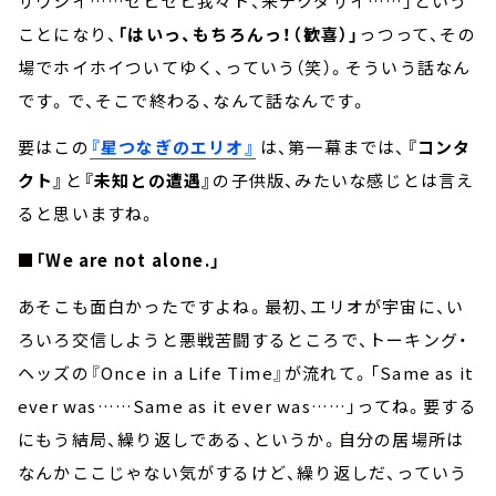
サワシイ……ゼヒゼヒ我々ト、来テクダサイ……」という
ことになり、
「はいっ、もちろんっ！（歓喜）」
っつって、その
場でホイホイついてゆく、っていう（笑）。そういう話なん
です。で、そこで終わる、なんて話なんです。
要はこの
『星つなぎのエリオ』
は、第一幕までは、
『コンタ
クト』
と
『未知との遭遇』
の子供版、みたいな感じとは言え
ると思いますね。
■「We are not alone.」
あそこも面白かったですよね。最初、エリオが宇宙に、い
ろいろ交信しようと悪戦苦闘するところで、トーキング・
ヘッズの『Once in a Life Time』が流れて。「Same as it
ever was……Same as it ever was……」ってね。要する
にもう結局、繰り返しである、というか。自分の居場所は
なんかここじゃない気がするけど、繰り返しだ、っていう