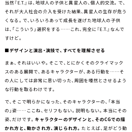
当然『E.T.』は、地球人の子供と異星人の、個人的交流。で、
それが大人社会の介入を受けた結果、異星人の生存が危う
くなる。で、いろいろあって成長を遂げた地球人の子供
は、「こういう」選択をする……これ、完全に『E.T.』なんで
すけど。
■デザインと演出・演技で、すべてを理解させる
まぁ、それはいいや。そこで、とにかくそのクライマック
スのある展開で、あるキャラクターが、ある行動を……そ
の人にしては非常に思い切った、周囲を唖然とさせるよう
な行動を取るわけです。
で、そこで明らかになった、そのキャラクターの、「本当
の」姿……ここね、セリフもない。説明もない。本当にその
姿、だけです。
キャラクターのデザインと、そのCGでの描
かれ方と、動かされ方、演じられ方。
たとえば、足がどう動