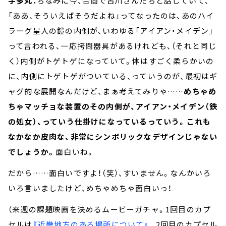
宇多丸：
ちなみに今、合間で古川さんたちと話していて、
「ああ、そういえばそうだよね」ってなったのは、あのハイ
ラーグ星人の鎧の内側が、いわゆる「アイアン・メイデン」
って言われる、一応拷問器具があるけれども、（それと同じ
く）内側がトゲトゲになっていて。体はすごく柔らかいの
に、内側にトゲトゲがついている、っていうのが、最初はギ
ャグ的な展開なんだけど、まぁ考えてみりゃ……
めちゃめ
ちゃマッチョな装置のその内側が、アイアン・メイデン（鉄
の処女）、っていう仕掛けになっているっていう。これも
なかなか皮肉な、非常にシンボリックなデザインじゃない
でしょうか。
面白いね。
だから……面白いですよ！（笑）、すいません。なんかいろ
いろ言いましたけど、めちゃめちゃ面白いっ！
（来週の課題映画を決めるムービーガチャ。1回目のカプ
セルは
『近畿地方のある場所について』
、2回目のカプセル