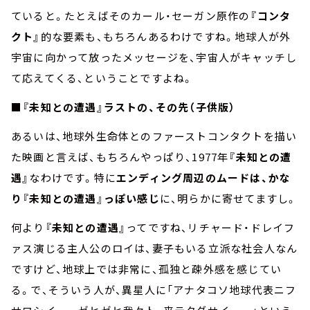
ていると。たとえばそのカール・セーガン原作の
『コンタ
クト』
的な要素も、もちろんあるわけですね。地球人が外
宇宙に向かって放ったメッセージを、宇宙人がキャッチし
て応えてくる、ということですよね。
■『未知との遭遇』ラストの、その先（子供版）
あるいは、地球外生命体とのファーストコンタクトを描い
た映画と言えば、もちろんやっぱり、1977年
『未知との遭
遇』
なわけです。特に
エンディング周辺のムードは、かな
り『未知との遭遇』っぽい感じ
に、明らかに寄せてますし。
何より
『未知との遭遇』
ってですね、リチャード・ドレイフ
ァス演じる主人公のロイは、妻子もいる立派な社会人なん
ですけど、地球上では非常に、孤独と疎外感を感じてい
る。で、そういう人が、異星人に「アナタコソ地球代表ニフ