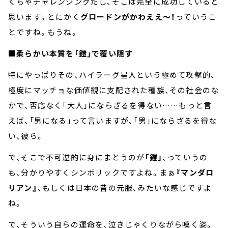
くちゃチャレンジングだし、そこは完全に成功していると
思います。とにかく
グロードンがかわええ～！
っていうこ
とですね。もうね。
■柔らかい本質を「鎧」で覆い隠す
特にやっぱりその、ハイラーグ星人という極めて攻撃的、
極度にマッチョな価値観に支配された種族、その社会のな
かで、否応なく「大人」にならざるを得ない……もっと言
えば、「男になる」って言いますが、「男」にならざるを得な
い、彼ら。
で、そこで不可逆的に身にまとうのが
「鎧」
、っていうの
も、分かりやすくシンボリックですよね。まぁ
『マンダロ
リアン』
、もしくは日本の昔の元服、みたいな感じですよ
ね。
で、そういう自らの運命を、泣きじゃくりながら嘆く姿。