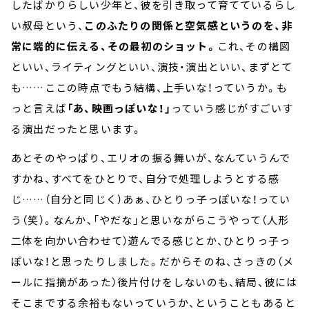
したばかりらしい少年と、彼を引き取って育てているらし
い叔母という、
このふたりの関係と空気感というのを、非
常に端的に伝える、その最初のショット。
これ、その構図
といい、ライティングといい、演技・演出といい、まずとて
も……ここの時点でもう結構、上手いな！っていうか。も
っと言えば
「あ、映画っぽいな！」
っていう感じがすごいす
る演出だったと思います。
あとそのやっぱり、エリオの振る舞いが、なんていうんで
すかね、すべてをひとりで、自分で処理しようとする感
じ……（自分と同じく）あぁ、ひとりっ子っぽいな！ってい
う（笑）。なんか、「やだな」と思いながらこうやって（人形
二体を向かい合わせて）遊んでる感じとか、ひとりっ子っ
ぽいな！と思ったりしました。だからそのね、さっきの（メ
ールに指摘があった）後片付けをしないのも、結局、彼には
そこまでする余裕もないっていうか、ということもあると