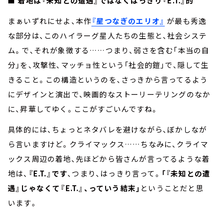
■ 着地は『未知との遭遇』ではなくはっきり『E.T.』的
まぁいずれにせよ、本作
『星つなぎのエリオ』
が最も秀逸
な部分は、このハイラーグ星人たちの生態と、社会システ
ム。で、それが象徴する……つまり、弱さを含む「本当の自
分」を、攻撃性、マッチョ性という「社会的鎧」で、隠して生
きること。この構造というのを、さっきから言ってるよう
にデザインと演出で、映画的なストーリーテリングのなか
に、昇華してゆく。ここがすごいんですね。
具体的には、ちょっとネタバレを避けながら、ぼかしなが
ら言いますけど。クライマックス……ちなみに、クライマ
ックス周辺の着地、先ほどから皆さんが言ってるような着
地は、
『E.T.』です
、つまり、はっきり言って。
「『未知との遭
遇』じゃなくて『E.T.』、っていう結末」
ということだと思
います。