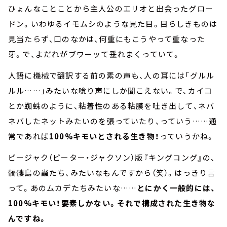
ひょんなことことから主人公のエリオと出会ったグロー
ドン。いわゆるイモムシのような見た目。目らしきものは
見当たらず、口のなかは、何重にもこうやって重なった
牙。で、よだれがブワーッて垂れまくっていて。
人語に機械で翻訳する前の素の声も、人の耳には「グルル
ルル……」みたいな唸り声にしか聞こえない。で、カイコ
とか蜘蛛のように、粘着性のある粘膜を吐き出して、ネバ
ネバしたネットみたいのを張っていたり、っていう……通
常であれば
100%キモいとされる生き物！
っていうかね。
ピージャク（ピーター・ジャクソン）版『キングコング』の、
髑髏島の蟲たち、みたいなもんですから（笑）。はっきり言
って。あのムカデたちみたいな……
とにかく一般的には、
100%キモい！要素しかない。それで構成された生き物な
んですね。