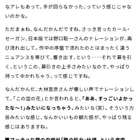
なアレもあって、手が回らなかった、っていう感じじゃな
いのかな。
ただまぁね、なんだかんだですね、さっき言ったカール・
セーガン、日本版では野口聡一さんのナレーションが、再
び流れ出して。作中の序盤で流れたのとはまったく違う
ニュアンスを帯びて、響き出す、という……それで幕を引
く、というこの、幕引きの上手さみたいなので、やっぱり
持ってゆかれちゃう、って感じですね。
なんだかんだ、大林宣彦さんが優しい声でナレーションし
て、「この空の花」とか言われると、
「ああ、すっごいよかっ
たな～！」みたいになっちゃう、
みたいな（笑）。そういう力
技みたいな感じ、なんかいいもの観た感が、やっぱり残る
感じはありますね。
■マッチョな鎧の内側が「鉄の処女」仕様、という皮肉