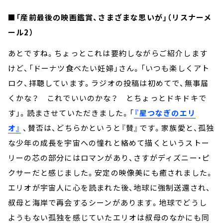
■「産前最後の映画鑑賞、さまざまな思いが」（リスナーメ
ール2）
あとですね。ちょっとこれは要約しながらご紹介します
けど、「ドーナツ食べたい妊婦」さん。「いつも楽しくアト
ロク、拝聴しています。ラジオの投稿は初めてで、無事届
くかな？ これでいいのかな？ とちょっとドキドキで
す」。読まさせていただきました。「
『星つなぎのエリ
オ』
、賛否は、どちらかというと『賛』です。家族愛と、孤独
な少年の成長を宇宙への憧れと絡めて描くというストー
リーの芯の部分にはロマンがあり、さすがディズニー・ピ
クサーだと感じました。安定の映像美にも癒されました。
エリオが宇宙人に心を読まれた後、地球に強制送還され、
叔母と海岸で再会するシーンがあります。地球でどうし
ようもない孤独を感じていたエリオは叔母のなかにも同