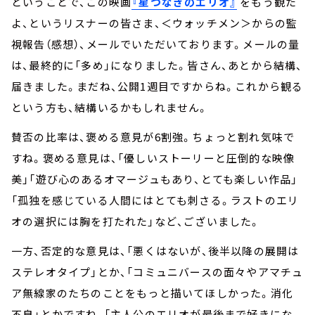
ということで、この映画
『星つなぎのエリオ』
をもう観た
よ、というリスナーの皆さま、＜ウォッチメン＞からの監
視報告（感想）、メールでいただいております。メールの量
は、最終的に「多め」になりました。皆さん、あとから結構、
届きました。まだね、公開1週目ですからね。これから観る
という方も、結構いるかもしれません。
賛否の比率は、褒める意見が6割強。ちょっと割れ気味で
すね。褒める意見は、「優しいストーリーと圧倒的な映像
美」「遊び心のあるオマージュもあり、とても楽しい作品」
「孤独を感じている人間にはとても刺さる。ラストのエリ
オの選択には胸を打たれた」など、ございました。
一方、否定的な意見は、「悪くはないが、後半以降の展開は
ステレオタイプ」とか、「コミュニバースの面々やアマチュ
ア無線家のたちのことをもっと描いてほしかった。消化
不良」とかですね、「主人公のエリオが最後まで好きにな