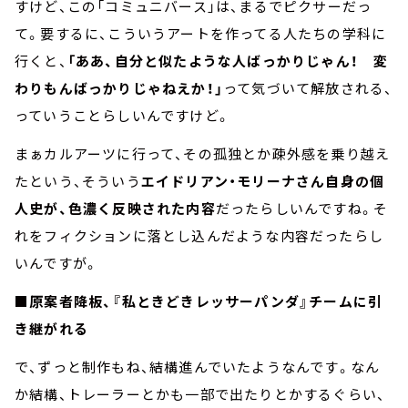
すけど、この「コミュニバース」は、まるでピクサーだっ
て。要するに、こういうアートを作ってる人たちの学科に
行くと、
「ああ、自分と似たような人ばっかりじゃん！ 変
わりもんばっかりじゃねえか！」
って気づいて解放される、
っていうことらしいんですけど。
まぁカルアーツに行って、その孤独とか疎外感を乗り越え
たという、そういう
エイドリアン・モリーナさん自身の個
人史が、色濃く反映された内容
だったらしいんですね。そ
れをフィクションに落とし込んだような内容だったらし
いんですが。
■原案者降板、『私ときどきレッサーパンダ』チームに引
き継がれる
で、ずっと制作もね、結構進んでいたようなんです。なん
か結構、トレーラーとかも一部で出たりとかするぐらい、