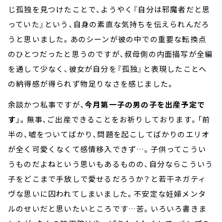
じ孤独を見つけたことで、ようやく『自分は邪魔者だと思
っていた』という、自身の素直な気持ちを伝えられんだろ
うと思いました。あのシーンが彼の中での重要な転換点
のひとつだったと思うのですが、叔母側の内面描写が全編
を通して少なく、彼女が自分を『孤独』と表現したことへ
の納得感が得られず物足りなさを感じました。
余談かつ私事ですが、
今月第一子の男の子を出産予定で
す
」。無事、ご出産できることをお祈りしております。「前
半の、嘘をついてばかり、問題を起こしてばかりのエリオ
が全く可愛くなくて感情移入できず…。子供ってこうい
うものだよねという思いもあるものの、自分ならこういう
子をどこまで手放しで愛せるだろうか？と若干ネガティ
ヴな思いに囚われてしまいました。不安定な妊婦メンタ
ルのせいだと思いたいところです…苦。いろいろ書きま