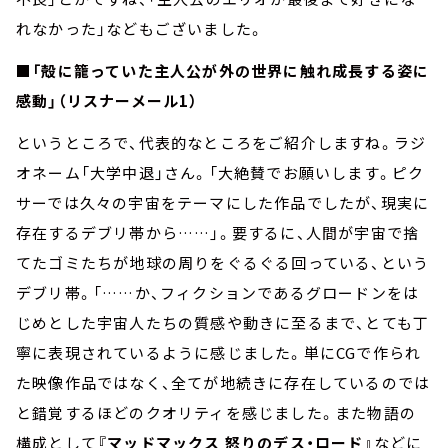
れなかった」などもございました。
■「殻に籠っていた主人公が外の世界に触れ成長する姿に
感動」（リスナーメール1）
というところで、代表的なところをご紹介しますね。ラジ
オネーム「大学中退」さん。「大絶賛でお願いします。ピク
サーでは久々の宇宙をテーマにした作品でしたが、現実に
存在するデブリ帯から……」。要するに、人間が宇宙で捨
てたゴミたちが地球の周りをぐるぐる回っている、という
デブリ帯。「……か、フィクションであるグロードンをは
じめとした宇宙人たちの質感や動きに至るまで、とても丁
寧に表現されているように感じました。単にCGで作られ
た映像作品ではなく、全てが地続きに存在しているのでは
と錯覚するほどのクオリティを感じました。また物語の
構成として
『マッドマックス 怒りのデス・ロード』
などに