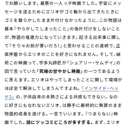
でお願いします。最悪の一人っ子映画でした。宇宙にメッ
セージを送るためにエリオがゴミ箱から出てきたときに
ゴミを散らかしたまま片付けなかったように、この物語は
基本『やらかしてしまったこと』の後片付けをしないこと
が、物語の推進力になっていきます。起きる出来事に関し
て『そりゃお前が悪いだろ！』と思わせることの連続で、正
直序盤からエリオのことを好きになれません。そして、結
局この映画って、宇多丸師匠が『シュアリー・サムデイ』の
回で言っていた
『究極の甘やかし映画』
の一つであるよう
に思えます。エリオはやってしまったことに関して環境が
ほぼ全て解決してしまうんですよね。
『インサイド・ヘッ
ド2』
の、子供由来の未熟さによる共感もできない。なの
に好きにもなれないエリオ、は勝手に最終的に無罪のまま
物語的成長を遂げる。一言でいいます。『つまらない』映
画でした。
話にツッコミどころが多すぎる。
まず、エリオ