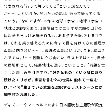
代表される“行って帰ってくる”という話なんです
が……」。というか、だいたいの話は「行って帰ってくる」
という。「なのですが、本作は地球→宇宙→地球→宇宙→
地球と2往復分あり、1往復目ではエリオが念願の自分の
居場所を見つけ友達を作るも、ある点で挫折、2往復目で
は、それを乗り越えるために今まで目を背けてきた義理の
母親と向き合い……」。義理の母親というか、まぁ、叔母さ
んですね。「……困難に立ち向かい、ラストでは……」自分
の居場所として、結局地球を選ぶ、ということ。「両親を亡
くした悲しみを引きずり、
“好きなもの”という殻に籠り
続けたエリオが、宇宙を含む外の世界に触れて一皮む
け、“イマ”生きている家族を選択するラストシーンには
胸を打たれました。
ディズニーやマーベルでたまに日本語吹替主題歌が設定