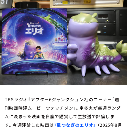
お知らせ
イベント・グッズ
YouTube
会社情報
TBSラジオ『アフター6ジャンクション2』のコーナー「週
刊映画時評ムービーウォッチメン」。宇多丸が毎週ランダ
ムに決まった映画を自腹で鑑賞して生放送で評論しま
す。今週評論した映画は
『星つなぎのエリオ』
（2025年8月