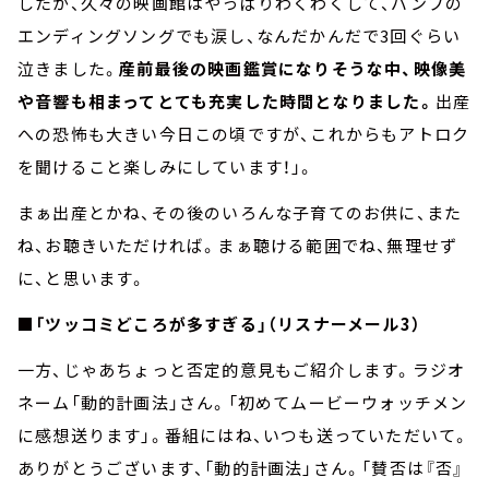
したが、久々の映画館はやっぱりわくわくして、バンプの
エンディングソングでも涙し、なんだかんだで3回ぐらい
泣きました。
産前最後の映画鑑賞になりそうな中、映像美
や音響も相まってとても充実した時間となりました。
出産
への恐怖も大きい今日この頃ですが、これからもアトロク
を聞けること楽しみにしています！」。
まぁ出産とかね、その後のいろんな子育てのお供に、また
ね、お聴きいただければ。まぁ聴ける範囲でね、無理せず
に、と思います。
■「ツッコミどころが多すぎる」（リスナーメール3）
一方、じゃあちょっと否定的意見もご紹介します。ラジオ
ネーム「動的計画法」さん。「初めてムービーウォッチメン
に感想送ります」。番組にはね、いつも送っていただいて。
ありがとうございます、「動的計画法」さん。「賛否は『否』