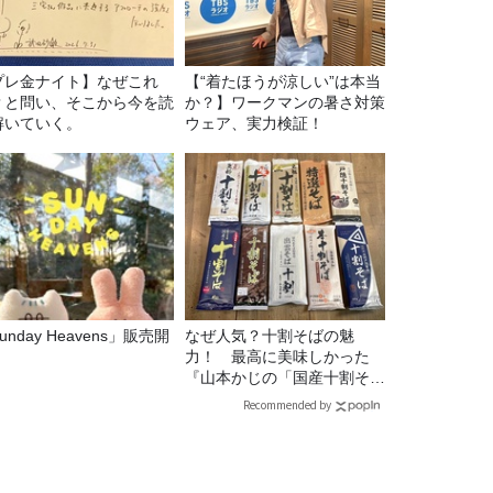
プレ金ナイト】なぜこれ
【“着たほうが涼しい”は本当
？と問い、そこから今を読
か？】ワークマンの暑さ対策
解いていく。
ウェア、実力検証！
unday Heavens」販売開
なぜ人気？十割そばの魅
！
力！ 最高に美味しかった
『山本かじの「国産十割そ
ば」』とは？【十割そば10
Recommended by
種食べ比べ】