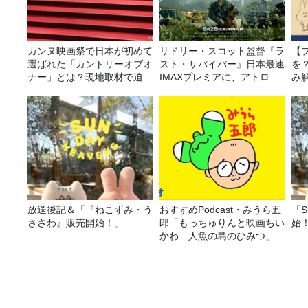
カンヌ映画祭で日本が初めて
リドリー・スコット監督『ラ
【
選ばれた「カントリーオブオ
スト・サバイバー』日本最速
を
ナー」とは？現地取材で迫る
IMAXプレミアに、アトロク
み
選出の意味
リスナー60名をご招待！
放送後記＆「『ねこずみ・う
おすすめPodcast・みうら五
「S
ささわ』販売開始！」
郎「もっちゅりんと映画ちい
始
かわ 人魚の島のひみつ」