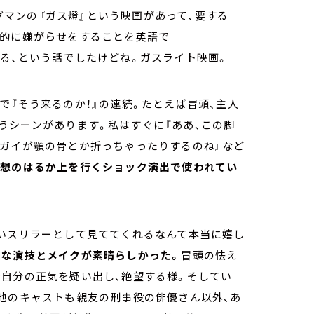
グマンの『ガス燈』という映画があって、要する
神的に嫌がらせをすることを英語で
る、という話でしたけどね。ガスライト映画。
で『そう来るのか！』の連続。たとえば冒頭、主人
うシーンがあります。私はすぐに『ああ、この脚
スガイが顎の骨とか折っちゃったりするのね』など
予想のはるか上を行くショック演出で使われてい
高いスリラーとして見ててくれるなんて本当に嬉し
細な演技とメイクが素晴らしかった。
冒頭の怯え
で自分の正気を疑い出し、絶望する様。そしてい
他のキャストも親友の刑事役の俳優さん以外、あ