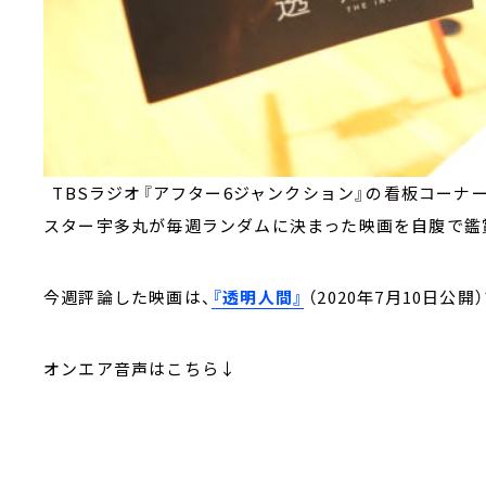
TBSラジオ『アフター6ジャンクション』の看板コーナ
スター宇多丸が毎週ランダムに決まった映画を自腹で鑑
今週評論した映画は、
『透明人間』
（
2020
年
7
月
10
日公開）
オンエア音声はこちら↓