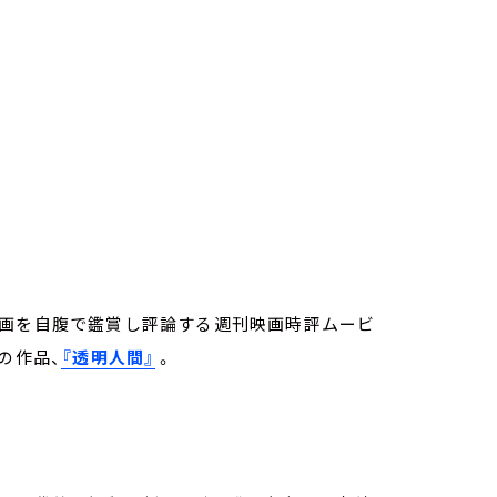
映画を自腹で鑑賞し評論する週刊映画時評ムービ
の作品、
『透明人間』
。