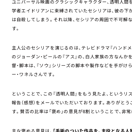
ユニバーサル映画のクラシックキャラクター、透明人間
学者エイドリアンに束縛されていたセシリアは、彼の下
は自殺してしまう。それ以降、セシリアの周囲で不可解
す。
主人公のセシリアを演じるのは、テレビドラマ『ハンドメ
のジョーダン・ピールの『アス』の、白人家族の方なんか
督・脚本は、『ソウ』シリーズの脚本や製作などを手がけ
ー・ワネルさんです。
ということで、この『透明人間』をもう見たよ、というリ
報告（感想）をメールでいただいております。ありがとう
す。賛否の比率は「褒め」の意見が
8
割ということで、非常
主な褒める意見は、
「手垢のついた作品を、主役となる