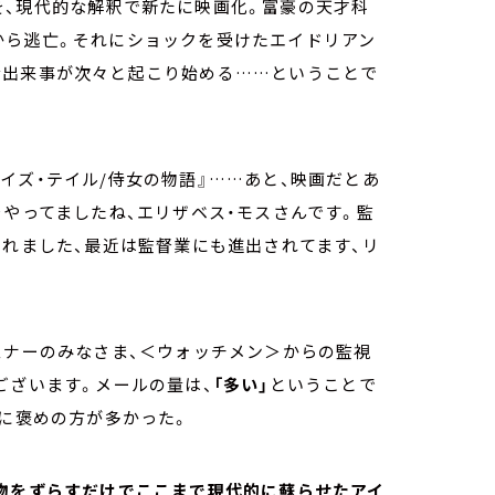
を、現代的な解釈で新たに映画化。富豪の天才科
から逃亡。それにショックを受けたエイドリアン
な出来事が次々と起こり始める
……
ということで
イズ・テイル
/
侍女の物語』
……
あと、映画だとあ
をやってましたね、エリザベス・モスさんです。監
られました、最近は監督業にも進出されてます、リ
スナーのみなさま、＜ウォッチメン＞からの監視
ございます。メールの量は、
「多い」
ということで
に褒めの方が多かった。
人物をずらすだけでここまで現代的に蘇らせたアイ