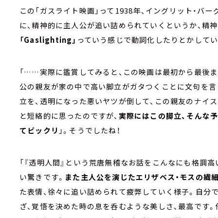
この「ガスライト映画」って
――1938
年、イングリット・バー
に、精神的に主人公が追い詰められていくというか、精
「
Gaslighting
」
っていう感じで動詞化したりとかしてい
「
……
実際に鑑賞してみると、この映画は最初から最後ま
公の親友が家の中で高い脚立がガタつくことに文句を言
立を、透明になった悪いヤツが倒して、この親友のナイ
と短絡的に思ったのですが、
実際にはこの脚立、そんな
てビックリ
」。そうでしたね！
「『透明人間』という荒唐無稽なお話をこんなにも格調
い驚きです。
また主人公を演じたエリザベス・モスの繊
た表情、徐々に追い詰められて疲弊していく様子。自分
ざ、覚悟を決めた時の息を呑むような美しさ、最高です。