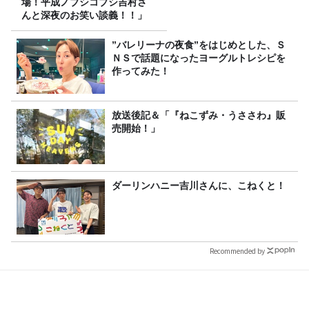
場！平成ノブシコブシ吉村さ
んと深夜のお笑い談義！！」
”バレリーナの夜食”をはじめとした、Ｓ
ＮＳで話題になったヨーグルトレシピを
作ってみた！
放送後記＆「『ねこずみ・うささわ』販
売開始！」
ダーリンハニー吉川さんに、こねくと！
Recommended by