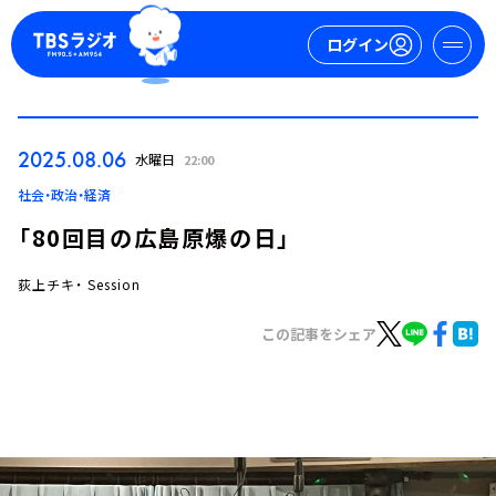
ログイン
マイページ
2025.08.06
水曜日
22:00
新規会員登録
ログイン
社会・政治・経済
「80回目の広島原爆の日」
荻上チキ・ Session
この記事をシェア
今日の番組表
週間番組表
トピックス
TBS Podcast