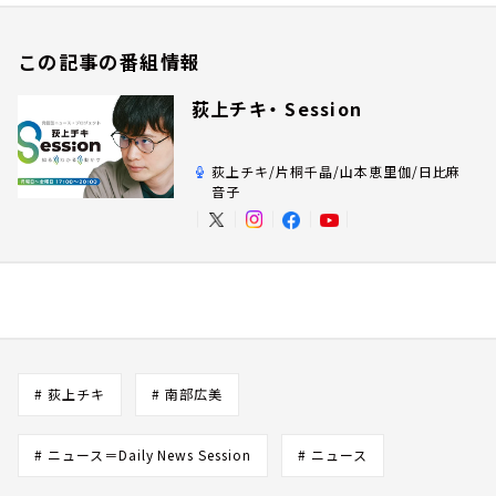
この記事の番組情報
荻上チキ・ Session
荻上チキ/片桐千晶/山本恵里伽/日比麻
音子
# 荻上チキ
# 南部広美
# ニュース＝Daily News Session
# ニュース