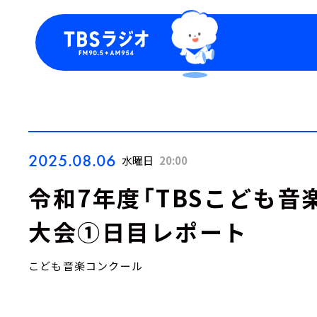
今日の番組表
トピッ
週間番組表
TBS
Podca
お知ら
2025.08.06
水曜日
20:00
令和7年度「TBSこども音
大会①日目レポート
こども音楽コンクール