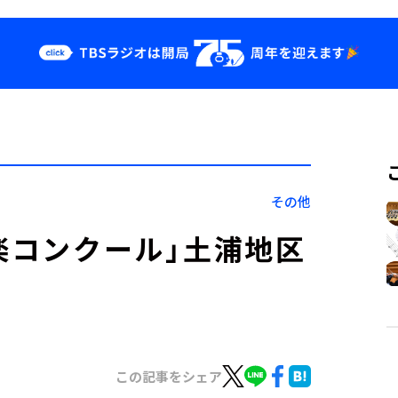
クス
イベント・グッ
ズ
st
YouTube
せ
会社情報
その他
楽コンクール」土浦地区
この記事をシェア