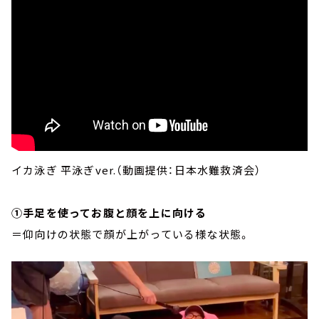
イカ泳ぎ 平泳ぎver.（動画提供：日本水難救済会）
①手足を使ってお腹と顔を上に向ける
＝仰向けの状態で顔が上がっている様な状態。