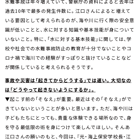
水難事故は年々増えていて、警察庁の資料によると去年は
過去10年で最多の発生件数に。江口さんによると増えて
いる要因として考えられるのが、海や川に行く際の安全意
識が低いことと、水に対する知識や基本技能が身について
いないこと。特に、「水に対する基本技能」に関しては、学
校や社会での水難事故防止の教育が十分でないことやコ
ロナ禍で海川での経験がすっぽりと抜けていることなど
が関係していると考えられるそうです。
事故や災害は「起きてからどうする」では遅い。大切なの
は「どうやって起きないようにするか」。
▼
起こす前の「そなえ」が重要。最近はその「そなえ」がで
きていないということが多いと思います。ただ、海や川は
子どもたちにとっても、貴重な体験できる場所なので、身
を守る最低限の術を身につけて楽しんでほしい。そんあ
江口さんの願いのもと、今回は、『元・海上保安学校長・江