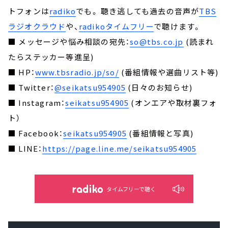
トフォンは
radiko
でも。 聴き逃しても過去の音声が
TBS
ラジオクラウド
や、
radikoタイムフリー
で聴けます。
■ メッセージや悩み相談の宛先：
so@tbs.co.jp
(読まれ
たらステッカー等進呈)
■ HP：
www.tbsradio.jp/so/
(番組情報や選曲リスト等)
■ Twitter：
@seikatsu954905
(日々のお知らせ)
■ Instagram：
seikatsu954905
(オンエアや取材裏フォ
ト）
■ Facebook：
seikatsu954905
(番組情報と写真)
■ LINE：
https://page.line.me/seikatsu954905
タイムフリーで聴く