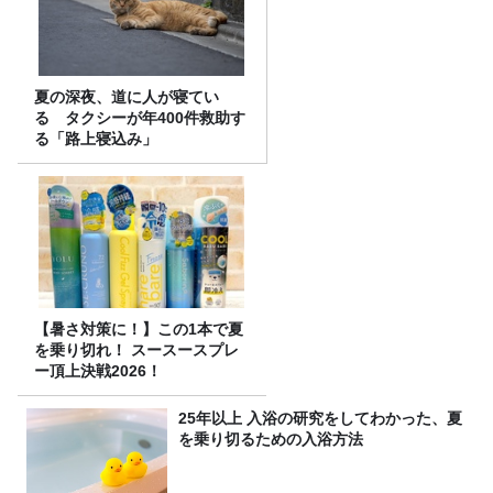
夏の深夜、道に人が寝てい
る タクシーが年400件救助す
る「路上寝込み」
【暑さ対策に！】この1本で夏
を乗り切れ！ スースースプレ
ー頂上決戦2026！
25年以上 入浴の研究をしてわかった、夏
を乗り切るための入浴方法