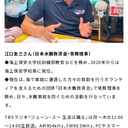
江口圭三さん（日本水難救済会・常務理事）
◆海上保安大学校訓練部教官などを務め、2020年からは
海上保安学校長に就任。
◆現在は、海で事故に遭遇した方々の救助を行うボランテ
ィアを支えるための団体「日本水難救済会」で常務理事を
務め、日々、水難事故を防ぐための活動を行なっていま
す。
TBSラジオ『ジェーン・スー 生活は踊る』は月～木の11:00
～14:00生放送。 AM954kHz、FM90.5MHz、PCやスマー