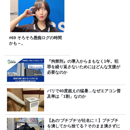
#69 そろそろ愚痴ログの時間
かも～。
『拘禁刑』の導入からまもなく1年。犯
罪を繰り返さないためにはどんな支援が
必要なのか
パリで40度超えの猛暑…なぜエアコン普
及率は「1割」なのか
【あの‘プチプチ‘が社名に！】プチプチ
を潰してから捨てる？そのまま潰さずに