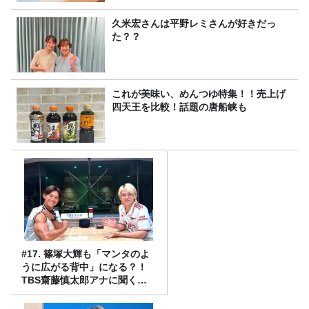
久米宏さんは平野レミさんが好きだっ
た？？
これが美味い、めんつゆ特集！！売上げ
四天王を比較！話題の唐船峡も
#17. 篠塚大輝も「マンタのよ
うに広がる背中」になる？！
TBS齋藤慎太郎アナに聞くメ
ンズフィジークの魅力！！