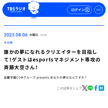
ログイン
マイページ
2025.08.06
水曜日
15:00
新規会員登録
ログイン
その他
誰かの夢になれるクリエイターを目指し
て！ゲストはesportsマネジメント専攻の
斉藤大空さん！
滋慶学園COMグループ presents あなたの夢はなんですか？
今日の番組表
この記事をシェア
週間番組表
トピックス
TBS Podcast