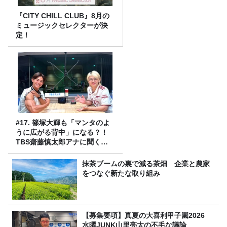
『CITY CHILL CLUB』8月の
ミュージックセレクターが決
定！
#17. 篠塚大輝も「マンタのよ
うに広がる背中」になる？！
TBS齋藤慎太郎アナに聞くメ
ンズフィジークの魅力！！
抹茶ブームの裏で減る茶畑 企業と農家
をつなぐ新たな取り組み
【募集要項】真夏の大喜利甲子園2026
水曜JUNK山里亮太の不毛な議論