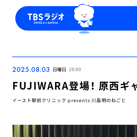
今日の番組表
トピッ
週間番組表
TBS
Podca
お知ら
2025.08.03
日曜日
20:00
FUJIWARA登場！ 原西
イースト駅前クリニック presents 川島明のねごと