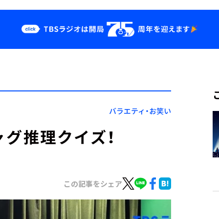
クス
イベント・グッ
ズ
st
YouTube
せ
会社情報
バラエティ・お笑い
ギャグ推理クイズ！
この記事をシェア