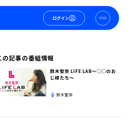
ログイン
この記事の番組情報
鈴木聖奈 LIFE LAB～○○のお
じ様たち～
鈴木聖奈