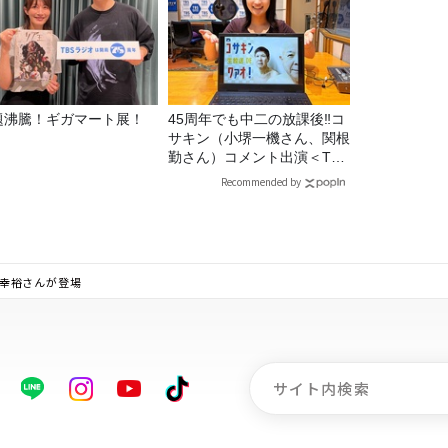
題沸騰！ギガマート展！
45周年でも中二の放課後‼コ
サキン（小堺一機さん、関根
勤さん）コメント出演＜TBS
ラジオ番組審議会からのご報
Recommended by
告＞
安斎幸裕さんが登場