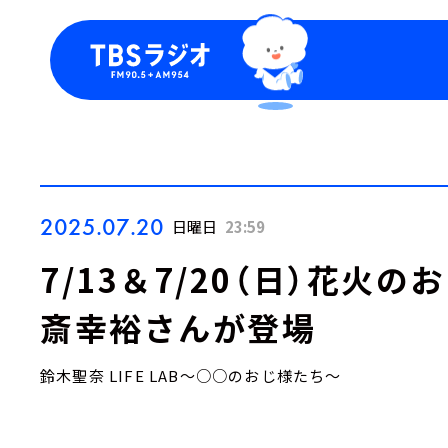
今日の番組表
トピッ
週間番組表
TBS
Podca
お知ら
2025.07.20
日曜日
23:59
7/13＆7/20（日）花火
斎幸裕さんが登場
鈴木聖奈 LIFE LAB～○○のおじ様たち～