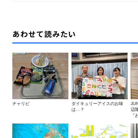
あわせて読みたい
チャリピ
ダイキュリーアイスのお味
JUNK バナナ
は…？
辺
『