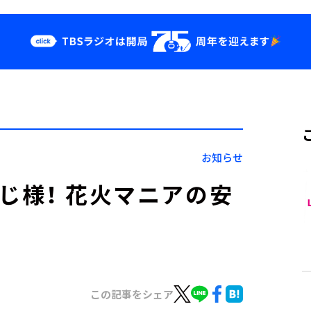
クス
イベント・グッ
ズ
st
YouTube
せ
会社情報
お知らせ
のおじ様！ 花火マニアの安
この記事をシェア