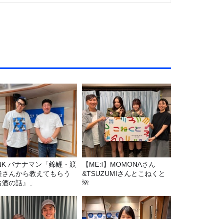
マン「錦鯉・渡
【ME:I】MOMONAさん
隆さんから教えてもらう
&TSUZUMIさんとこねくと
お酒の話』」
🌺