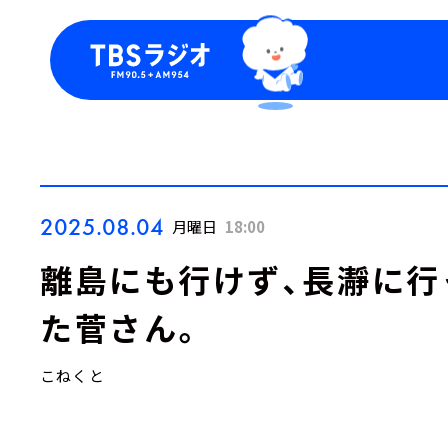
今日の番組表
トピッ
週間番組表
TBS
Podca
お知ら
2025.08.04
月曜日
18:00
離島にも行けず、長瀞に行
た菅さん。
こねくと