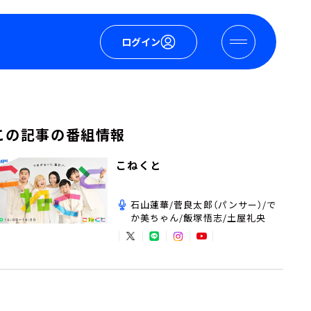
ログイン
この記事の番組情報
こねくと
石山蓮華/菅良太郎（パンサー）/で
か美ちゃん/飯塚悟志/土屋礼央