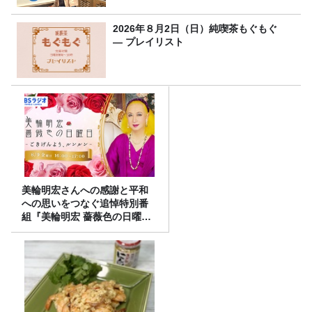
2026年８月2日（日）純喫茶もぐもぐ
― プレイリスト
美輪明宏さんへの感謝と平和
への思いをつなぐ追悼特別番
組『美輪明宏 薔薇色の日曜日
～ごきげんよう、ルンルン
～』8/9（日）16時放送