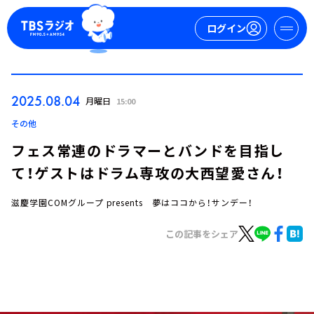
ログイン
マイページ
2025.08.04
月曜日
15:00
新規会員登録
ログイン
その他
フェス常連のドラマーとバンドを目指し
て！ゲストはドラム専攻の大西望愛さん！
滋慶学園COMグループ presents 夢はココから！サンデー！
この記事をシェア
今日の番組表
週間番組表
トピックス
TBS Podcast