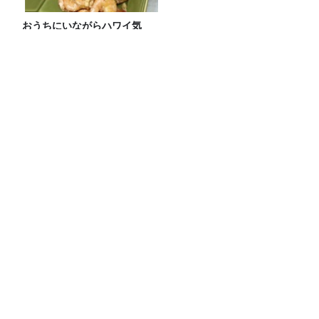
おうちにいながらハワイ気
分！ きざみにんにくで簡単！
本格！【ガーリックシュリン
プ】 桃屋のかんたんレシピ
リポーターは本仮屋ユイカ！ジェーン・
スーがスイカ割りに挑む‼【#278放送後
記】
JUNK バナナマン「三大“小MC”の一
人、陣内智則さんとほぼ同期トー
ク！！」
リドリー・スコット監督『ラスト・サバ
イバー』日本最速IMAXプレミアに、アト
ロクリスナー60名をご招待！
Recommended by