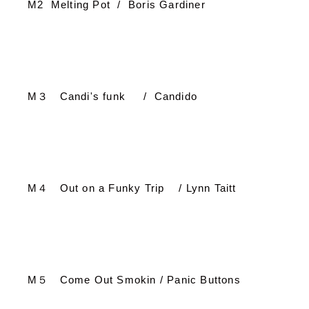
M2 Melting Pot / Boris Gardiner
M
３
Candi's funk / Candido
M
４
Out on a Funky Trip / Lynn Taitt
M
５
Come Out Smokin / Panic Buttons