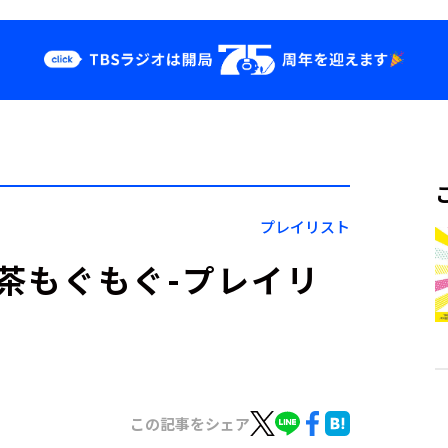
クス
イベント・グッ
ズ
st
YouTube
せ
会社情報
プレイリスト
喫茶もぐもぐ-プレイリ
この記事をシェア