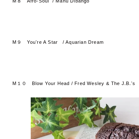
M
８
Afro-Soul / Manu Dibango
M
９
You're A Star / Aquarian Dream
M
１０
Blow Your Head / Fred Wesley & The J.B.'s