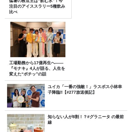
猛暑の救世主は“飲む氷”！今
注目のアイススラリー5種飲み
比べ
工場勤務から17億再生へ——
『モナキ』4人が語る、人生を
変えた“ポチッ”の話
ユイカ「一番の強敵！」ラスボス小林幸
子降臨‼【#277放送後記】
知らない人が8割！？#グラニータ の最前
線