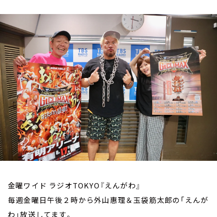
お知らせ
イベント・グッズ
YouTube
会社情報
金曜ワイド ラジオTOKYO『えんがわ』
毎週金曜日午後２時から外山惠理＆玉袋筋太郎の「えんが
わ」放送してます。