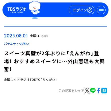
ログイン
マイページ
2025.08.01
金曜日
20:00
新規会員登録
ログイン
バラエティ・お笑い
スイーツ真壁が2年ぶりに「えんがわ」登
場！ おすすめスイーツに…外山惠理も大興
奮！
金曜ワイドラジオTOKYO「えんがわ」
今日の番組表
この記事をシェア
週間番組表
トピックス
TBS Podcast