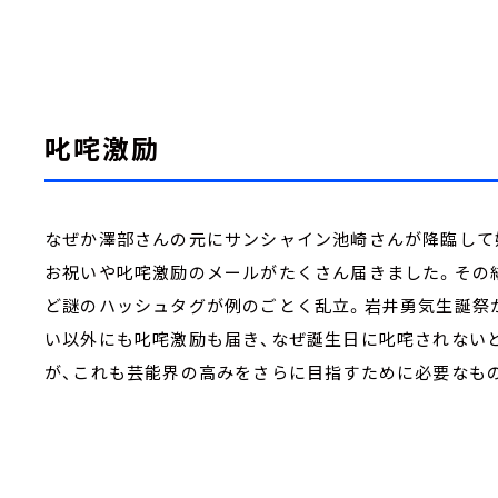
叱咤激励
なぜか澤部さんの元にサンシャイン池崎さんが降臨して
お祝いや叱咤激励のメールがたくさん届きました。その
ど謎のハッシュタグが例のごとく乱立。岩井勇気生誕祭
い以外にも叱咤激励も届き、なぜ誕生日に叱咤されない
が、これも芸能界の高みをさらに目指すために必要なも