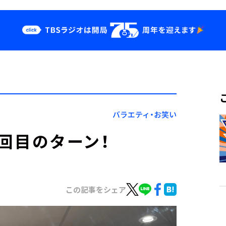
クス
イベント・グッ
ズ
st
YouTube
せ
会社情報
バラエティ・お笑い
2回目のターン！
この記事をシェア