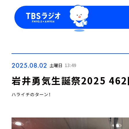
今日の番組表
トピッ
週間番組表
TBS
Podca
お知ら
2025.08.02
土曜日
13:49
岩井勇気生誕祭2025 46
ハライチのターン！