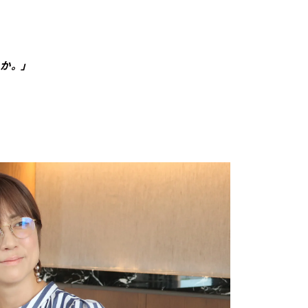
か。」
。