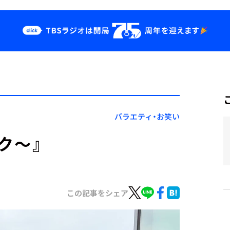
クス
イベント・グッ
ズ
st
YouTube
せ
会社情報
バラエティ・お笑い
ク～』
この記事をシェア