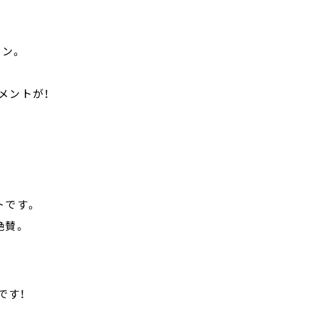
。
ワン。
メントが！
トです。
絶賛。
です！