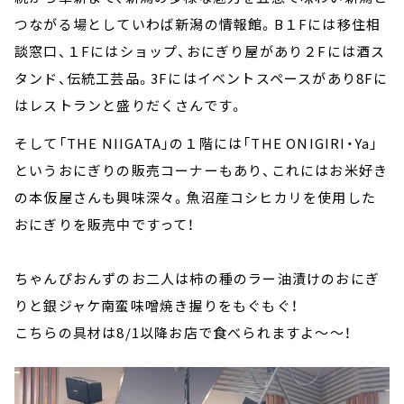
つながる場としていわば新潟の情報館。B１Fには移住相
談窓口、１Fにはショップ、おにぎり屋があり２Fには酒ス
タンド、伝統工芸品。3Fにはイベントスペースがあり8Fに
はレストランと盛りだくさんです。
そして「THE NIIGATA」の１階には「THE ONIGIRI・Ya」
というおにぎりの販売コーナーもあり、これにはお米好き
の本仮屋さんも興味深々。魚沼産コシヒカリを使用した
おにぎりを販売中ですって！
ちゃんぴおんずのお二人は柿の種のラー油漬けのおにぎ
りと銀ジャケ南蛮味噌焼き握りをもぐもぐ！
こちらの具材は8/1以降お店で食べられますよ～～！