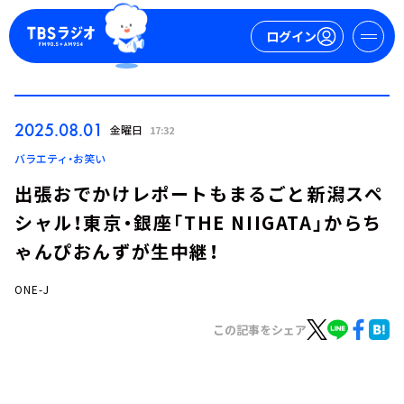
ログイン
マイページ
2025.08.01
金曜日
17:32
新規会員登録
ログイン
バラエティ・お笑い
出張おでかけレポートもまるごと新潟スペ
シャル！東京・銀座「THE NIIGATA」からち
ゃんぴおんずが生中継！
ONE-J
今日の番組表
この記事をシェア
週間番組表
トピックス
TBS Podcast