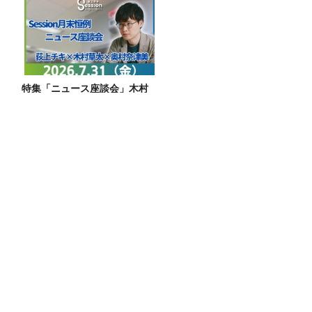
特集「ニュース座談会」木村
草太×奥村奈津美
リゾナーレ那須でもご利用いただける星
野リゾート宿泊ギフト券が、抽選で1組2
名様にプレゼント！
ダブルインパクト2026チャンピオン！滝
音にこねくと！！
JUNK バナナマン「三大“小MC”の一
人、陣内智則さんとほぼ同期トー