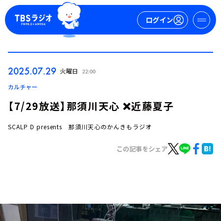
ログイン
マイページ
2025.07.29
火曜日
22:00
新規会員登録
ログイン
カルチャー
【7/29放送】那須川天心 ❌近藤夏子
SCALP D presents 那須川天心のかんきもラジオ
この記事をシェア
今日の番組表
週間番組表
トピックス
TBS Podcast