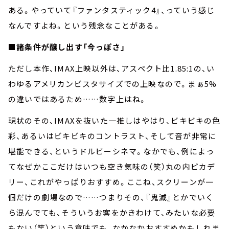
ある。やっていて『ファンタスティック4』、っていう感じ
なんですよね。という残念なことがある。
■諸条件が醸し出す「今っぽさ」
ただし本作、IMAX上映以外は、アスペクト比1.85:1の、い
わゆるアメリカンビスタサイズでの上映なので。まぁ5%
の違いではあるため……数字上はね。
現状のその、IMAXを抜いた一推しはやはり、ビキビキの色
彩、あるいはビキビキのコントラスト、そして音が非常に
堪能できる、というドルビーシネマ。なかでも、例によっ
てなぜかここだけはいつも空き気味の（笑）丸の内ピカデ
リー、これがやっぱりおすすめ。ここね、スクリーンが一
個だけの劇場なので……つまりその、『鬼滅』とかでいく
ら混んでても、そういうお客をかきわけて、みたいな必要
もない（笑）という意味でも、なかなかおすすめかもしれま