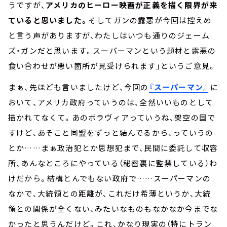
うですが、
アメリカのヒーロー映画が正義を描く限界が来
ていると思いました。
そしてガンの露悪が今回は控えめ
と言う声がありますが、わたしはいつも通りのジェーム
ズ・ガンだと思います。スーパーマンという題材と露悪の
食い合わせが悪い箇所が見受けられます」というご意見。
まぁ、先ほども言いましたけど、今回の
『スーパーマン』
に
おいて、アメリカ政府っていうのは、全然いいものとして
描かれてなくて。あのボラヴィアっていうね、架空の国で
すけど、あそこと同盟をずっと結んでるから、っていうの
とか……まぁ政治犯とか思想犯まで、民間に委託して収容
所、あんなところにやっている（秘密裏に監禁している）わ
けだから。結構とんでもない政府で……スーパーマンの
なかで、大統領との距離が、これだけ希薄というか、大統
領との関係が全くない、みたいなものもなかなか今までな
かったと思うんだけど。これ、かなり現実の（特にトラン