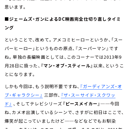
思います。
■ジェームズ・ガンによるDC映画完全仕切り直しタイミ
ング
ということで、改めて。アメコミヒーローというか、「スー
パーヒーロー」というものの原点、『スーパーマン』です
ね。単独の長編映画としては、このコーナーでは2013年9
月28日に扱った、
『マン・オブ・スティール』
以来、というこ
とになります。
しかも今回は、もう説明不要ですね、
『ガーディアンズ・オ
ブ・ギャラクシー』
三部作、
『ザ・スーサイド・スクワッ
ド』
、そしてテレビシリーズ
『ピースメイカー』
──今回
ね、カメオ出演しているシーンで、さすがに初日はここで、
爆笑が起こっていましたけど──などなどでもお馴染