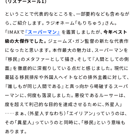
（リスナーメール1）
ということで代表的なところを、一部要約なども含めなが
ら、ご紹介します。ラジオネーム「もりちゅう」さん。
「IMAXで
『スーパーマン』
を鑑賞しましたが、
今年ベスト
級の大傑作でした。
ジェームズ・ガン監督の新たな代表作
になったと思います。本作最大の魅力は、スーパーマンを
『移民』のメタファーとして描き、そして『人間としての側
面』を徹底的に深掘りしている点だと感じました。現代に
蔓延る移民排斥や外国人ヘイトなどの排外主義に対して、
『誰しもが同じ人間である』と真っ向から喝破するスーパ
ーマンに、何度も落涙しました。悪役であるルーサーは、
度を超えて利己的な目的を達成させるために、外星人」
……まぁ、（外星人すなわち）「エイリアン」っていうのは、
その「異星人」っていうのと同時に、「移民」という意味も
あります。