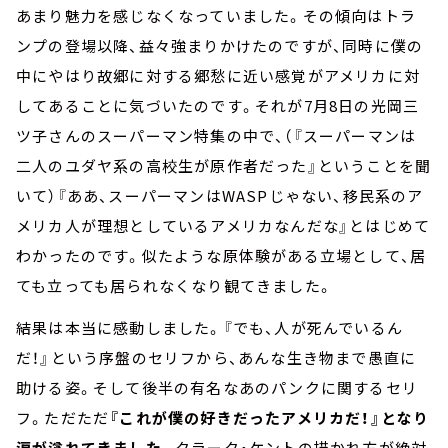
あまり魅力を感じなくなっていました。その傾向はトラ
ンプの登場以降、益々強まりかけたのですが、同時に僕の
中にやはり故郷に対する郷愁に近い感覚がアメリカに対
してあることに気づいたのです。それが7月8日の光岡三
ツ子さんのスーパーマン特集の中で、（『スーパーマンは
二人のユダヤ系の高校生が原作者だった』ということを聞
いて）『ああ、スーパーマンはWASPじゃない、移民系のア
メリカ人が理想としているアメリカなんだな』とはじめて
わかったのです。似たような原体験がある立場として、居
ても立っても居られなくなり観てきました。
結果は本当に感動しました。『でも、人が死んでいるん
だ！』という序盤のセリフから、あんな生き物まで愚直に
助ける姿。そして後半の有名なあのパンクに関するセリ
フ。ただただ
『これが僕の好きだったアメリカだ！』となり
涙が溢れてきました。
クラーク・ケントの描かれ方が絶対