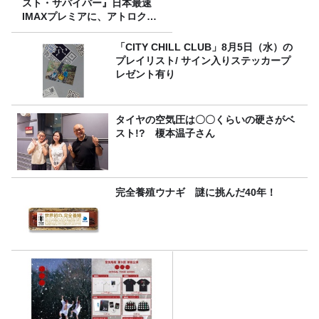
スト・サバイバー』日本最速
IMAXプレミアに、アトロクリ
スナー60名をご招待！
「CITY CHILL CLUB」8月5日（水）の
プレイリスト/ サイン入りステッカープ
レゼント有り
タイヤの空気圧は〇〇くらいの硬さがベ
スト!? 榎本温子さん
完全養殖ウナギ 謎に挑んだ40年！