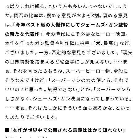
っぱりこれは観る、という方も多いんじゃないでしょう
か。賛否の比率は、褒める意見がおよそ8割。褒める意見
は、
「今年ベスト級の大傑作にしてジェームズ・ガン監督
の新たな代表作」
「今の時代にこそ必要なヒーロー映画。
本作を作ったガン監督や制作陣に拍手」
「犬、最高！」
など、
ございました。一方、否定的な意見もございました。「現実
の世界情勢を踏まえると絵空事にしか見えない」……ま
ぁ、それを言ったらもうね、スーパーヒーロー物、全般に
そうなんですけど。「スーパーマンの力の使い方、それで
いいの？と思った。納得できない」とか、「スーパーマンら
しさがなく、ジェームズ・ガン映画になってしまっている」
……まぁ、それはたしかにそういう面もあるかな、といっ
たあたりでございます。
■「本作が世界中で公開される意義ははかり知れない」