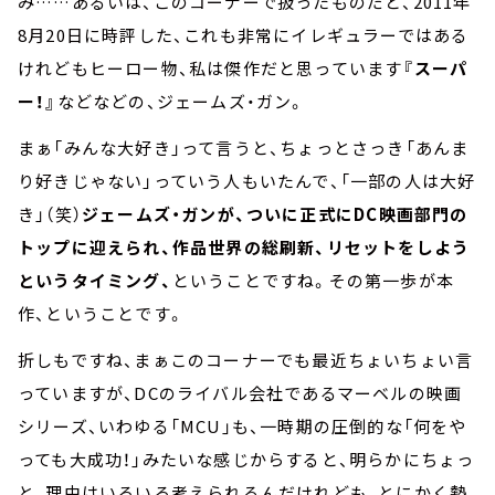
み……あるいは、このコーナーで扱ったものだと、2011年
8月20日に時評した、これも非常にイレギュラーではある
けれどもヒーロー物、私は傑作だと思っています
『スーパ
ー！』
などなどの、ジェームズ・ガン。
まぁ「みんな大好き」って言うと、ちょっとさっき「あんま
り好きじゃない」っていう人もいたんで、「一部の人は大好
き」（笑）
ジェームズ・ガンが、ついに正式にDC映画部門の
トップに迎えられ、作品世界の総刷新、リセットをしよう
というタイミング、
ということですね。その第一歩が本
作、ということです。
折しもですね、まぁこのコーナーでも最近ちょいちょい言
っていますが、DCのライバル会社であるマーベルの映画
シリーズ、いわゆる「MCU」も、一時期の圧倒的な「何をや
っても大成功！」みたいな感じからすると、明らかにちょっ
と、理由はいろいろ考えられるんだけれども、とにかく勢