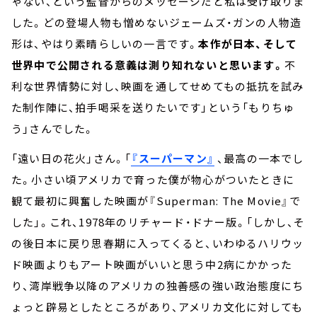
ゃない、という監督からのメッセージだと私は受け取りま
した。どの登場人物も憎めないジェームズ・ガンの人物造
形は、やはり素晴らしいの一言です。
本作が日本、そして
世界中で公開される意義は測り知れないと思います。
不
利な世界情勢に対し、映画を通してせめてもの抵抗を試み
た制作陣に、拍手喝采を送りたいです」という「もりちゅ
う」さんでした。
「遠い日の花火」さん。「
『スーパーマン』
、最高の一本でし
た。小さい頃アメリカで育った僕が物心がついたときに
観て最初に興奮した映画が『Superman: The Movie』で
した」。これ、1978年のリチャード・ドナー版。「しかし、そ
の後日本に戻り思春期に入ってくると、いわゆるハリウッ
ド映画よりもアート映画がいいと思う中2病にかかった
り、湾岸戦争以降のアメリカの独善感の強い政治態度にち
ょっと辟易としたところがあり、アメリカ文化に対しても