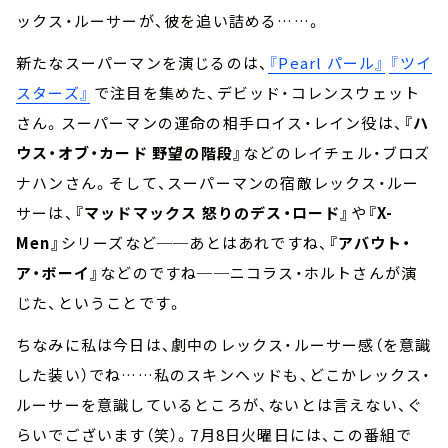
ックス・ルーサーが、彼を追い詰める……。
新たなスーパーマンを演じるのは、
『Pearl パール』
『ツイ
スターズ』
で注目を集めた、デビッド・コレンスウェット
さん。スーパーマンの運命の相手ロイス・レイン役は、
『ハ
ウス・オブ・カード 野望の階段』
などのレイチェル・ブロズ
ナハンさん。そして、スーパーマンの宿敵レックス・ルー
サーは、
『マッドマックス 怒りのデス・ロード』
や
『X-
Men』
シリーズなど──あとはあれですね、
『アバウト・
ア・ボーイ』
などのですね──ニコラス・ホルトさんが演
じた、ということです。
ちなみに私は今日は、劇中のレックス・ルーサー感（を意識
した装い）でね……私のスキンヘッドも、どこかレックス・
ルーサーを意識しているところが、ないとは言えない、ぐ
らいでございます（笑）。7月8日火曜日には、この番組で