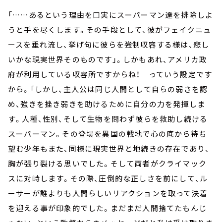
「……あるという理由を口実にスーパーマン達を排除しよ
うと手を尽くします。その手段として、彼がフェイクニュ
ースを垂れ流し、挙げ句に彼らを強制収容する様は、悲し
いかな現実世界そのものです」。しかもあれ、アメリカ政
府が利用している収容所ですからね！ っていう設定です
から。「しかし、主人公は同じ人間として自らの弱さを認
め、強きを挫き弱きを助けるために自分の力を発揮しま
す。人種、性別、そして生物を問わず彼らを救助し続ける
スーパーマン。その登場を異国の戦地で心の底から待ち
望む少年もまた、同様に現実世界と地続きの存在であり、
胸が張り裂ける思いでした。そして両者がクライマック
スに対峙します。その際、圧倒的な正しさを前にして、ル
ーサーが誰よりも人間らしいリアクションを取って決着
を迎える事が印象的でした。まだまだ人間捨てたもんじ