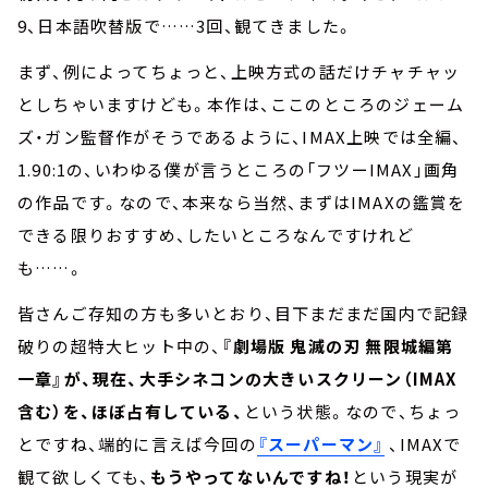
9、日本語吹替版で……3回、観てきました。
まず、例によってちょっと、上映方式の話だけチャチャッ
としちゃいますけども。本作は、ここのところのジェーム
ズ・ガン監督作がそうであるように、IMAX上映では全編、
1.90:1の、いわゆる僕が言うところの「フツーIMAX」画角
の作品です。なので、本来なら当然、まずはIMAXの鑑賞を
できる限りおすすめ、したいところなんですけれど
も……。
皆さんご存知の方も多いとおり、目下まだまだ国内で記録
破りの超特大ヒット中の、
『劇場版 鬼滅の刃 無限城編第
一章』が、現在、大手シネコンの大きいスクリーン（IMAX
含む）を、ほぼ占有している、
という状態。なので、ちょっ
とですね、端的に言えば今回の
『スーパーマン』
、IMAXで
観て欲しくても、
もうやってないんですね！
という現実が