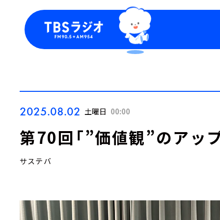
今日の番組表
トピッ
週間番組表
TBS
Podca
お知ら
2025.08.02
土曜日
00:00
第70回「”価値観”のアッ
サステバ