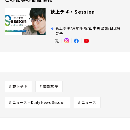
荻上チキ・ Session
荻上チキ/片桐千晶/山本恵里伽/日比麻
音子
# 荻上チキ
# 南部広美
# ニュース＝Daily News Session
# ニュース