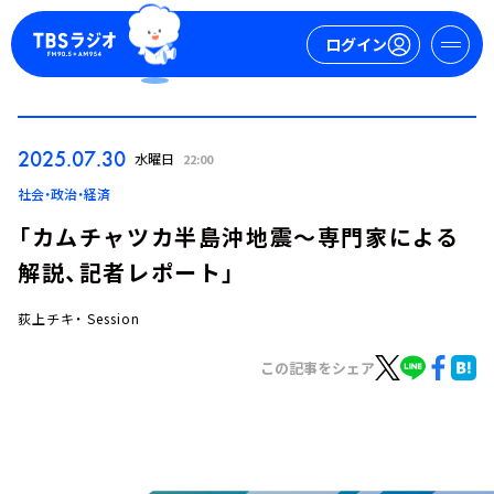
ログイン
マイページ
2025.07.30
水曜日
22:00
新規会員登録
ログイン
社会・政治・経済
「カムチャツカ半島沖地震～専門家による
解説、記者レポート」
荻上チキ・ Session
この記事をシェア
今日の番組表
週間番組表
トピックス
TBS Podcast