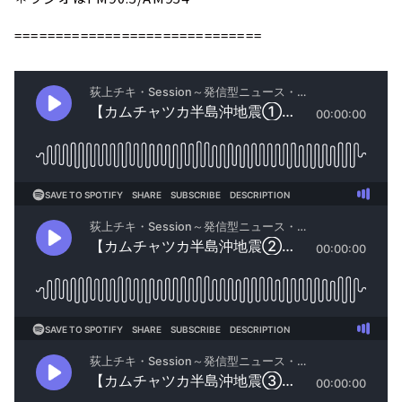
==============================