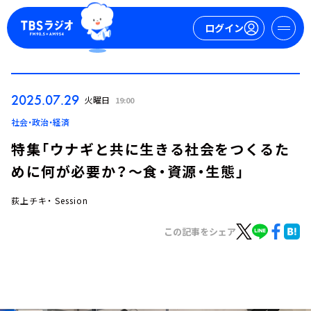
ログイン
マイページ
2025.07.29
火曜日
19:00
新規会員登録
ログイン
社会・政治・経済
特集「ウナギと共に生きる社会をつくるた
めに何が必要か？～食・資源・生態」
荻上チキ・ Session
この記事をシェア
今日の番組表
週間番組表
トピックス
TBS Podcast