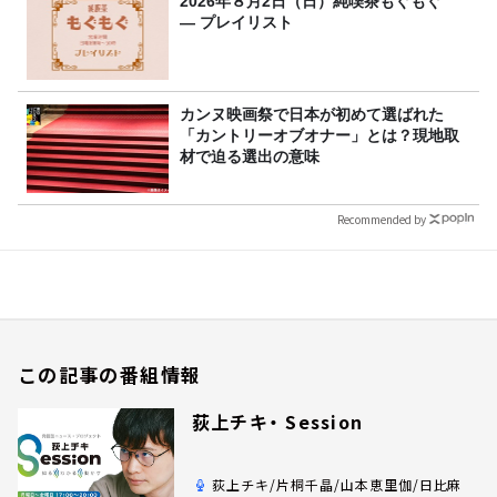
2026年８月2日（日）純喫茶もぐもぐ
― プレイリスト
カンヌ映画祭で日本が初めて選ばれた
「カントリーオブオナー」とは？現地取
材で迫る選出の意味
Recommended by
この記事の番組情報
荻上チキ・ Session
荻上チキ/片桐千晶/山本恵里伽/日比麻