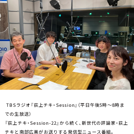
お知らせ
イベント・グッズ
YouTube
会社情報
TBSラジオ『荻上チキ・Session』（平日午後5時～8時ま
での生放送）
『荻上チキ・Session-22』から続く、新世代の評論家・荻上
チキと南部広美がお送りする発信型ニュース番組。