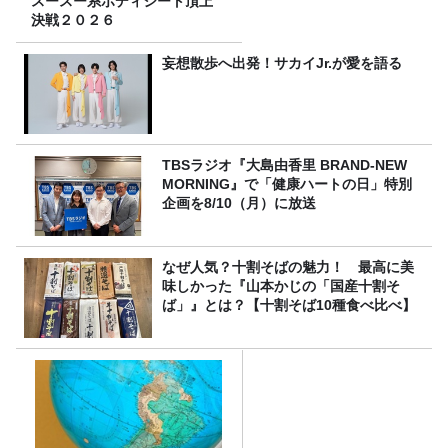
スースー系ボディシート頂上
決戦２０２６
妄想散歩へ出発！サカイJr.が愛を語る
TBSラジオ『大島由香里 BRAND-NEW
MORNING』で「健康ハートの日」特別
企画を8/10（月）に放送
なぜ人気？十割そばの魅力！ 最高に美
味しかった『山本かじの「国産十割そ
ば」』とは？【十割そば10種食べ比べ】