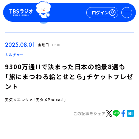
ログイン
マイページ
2025.08.01
金曜日
18:10
新規会員登録
ログイン
カルチャー
9300万通!!で決まった日本の絶景8選も
「旅にまつわる絵とせとら」チケットプレゼ
ント
天気×エンタメ「天タメPodcast」
今日の番組表
この記事をシェア
週間番組表
トピックス
TBS Podcast