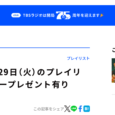
クス
イベント・グッ
ズ
st
YouTube
せ
会社情報
プレイリスト
」7月29日（火）のプレイリ
カープレゼント有り
この記事をシェア