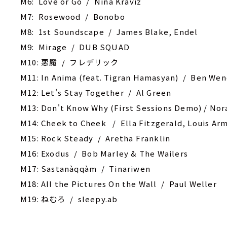
M6: Love or Go / Nina Kraviz
M7: Rosewood / Bonobo
M8: 1st Soundscape / James Blake, Endel
M9: Mirage / DUB SQUAD
M10: 悪魔 / フレデリック
M11: In Anima (feat. Tigran Hamasyan) / Ben Wen
M12: Let's Stay Together / Al Green
M13: Don't Know Why (First Sessions Demo) / Nor
M14: Cheek to Cheek / Ella Fitzgerald, Louis Ar
M15: Rock Steady / Aretha Franklin
M16: Exodus / Bob Marley & The Wailers
M17: Sastanàqqàm / Tinariwen
M18: All the Pictures On the Wall / Paul Weller
M19: ねむろ / sleepy.ab