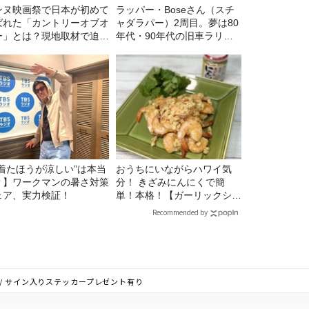
ンヌ映画祭で日本が初めて
ラッパー・Boseさん（スチ
ばれた「カントリーオブオ
ャダラパー）2周目。夢は80
ー」とは？現地取材で迫る
年代・90年代の旧車ラリ
出の意味
ー！
“着たほうが涼しい”は本当
おうちにいながらハワイ気
？】ワークマンの暑さ対策
分！ きざみにんにくで簡
ェア、実力検証！
単！本格！【ガーリックシュ
リンプ】 桃屋のかんたんレ
Recommended by
シピ
イリスト/ サイン入りステッカープレゼント有り