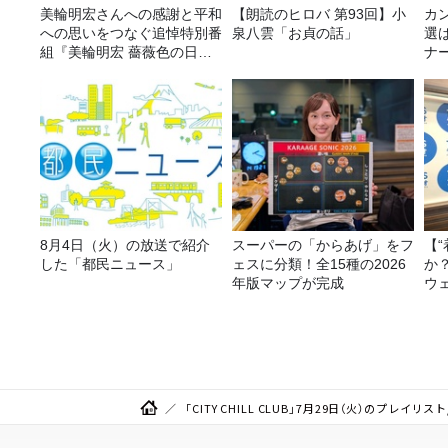
美輪明宏さんへの感謝と平和
【朗読のヒロバ 第93回】小
カ
への思いをつなぐ追悼特別番
泉八雲「お貞の話」
選
組『美輪明宏 薔薇色の日曜
ナ
日～ごきげんよう、ルンルン
選
～』8/9（日）16時放送
8月4日（火）の放送で紹介
スーパーの「からあげ」をフ
【
した「都民ニュース」
ェスに分類！全15種の2026
か
年版マップが完成
ウ
「CITY CHILL CLUB」7月29日（火）のプレ