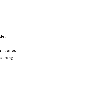
del
ah Jones
mstrong