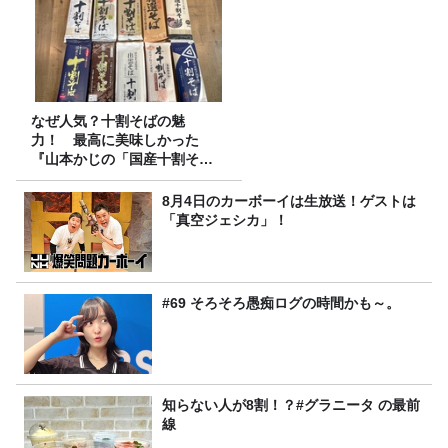
なぜ人気？十割そばの魅
力！ 最高に美味しかった
『山本かじの「国産十割そ
ば」』とは？【十割そば10種
食べ比べ】
8月4日のカーボーイは生放送！ゲストは
「真空ジェシカ」！
#69 そろそろ愚痴ログの時間かも～。
知らない人が8割！？#グラニータ の最前
線