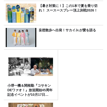
【暑さ対策に！】この1本で夏を乗り切
れ！ スースースプレー頂上決戦2026！
妄想散歩へ出発！サカイJr.が愛を語る
小堺一機＆関根勤『コサキン
DEワァオ！』放送開始45周年
記念イベントが10月17日
（土）に開催決定！本日より
FC先行受付スタート！