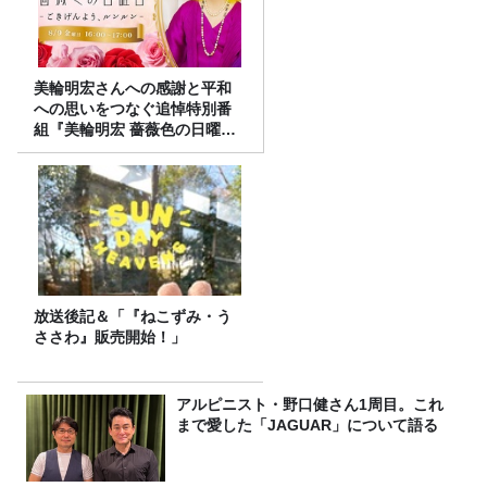
美輪明宏さんへの感謝と平和
への思いをつなぐ追悼特別番
組『美輪明宏 薔薇色の日曜日
～ごきげんよう、ルンルン
～』8/9（日）16時放送
放送後記＆「『ねこずみ・う
ささわ』販売開始！」
アルピニスト・野口健さん1周目。これ
まで愛した「JAGUAR」について語る