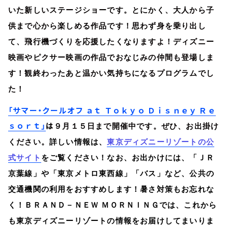
いた新しいステージショーです。とにかく、大人から子
供まで心から楽しめる作品です！思わず身を乗り出し
て、飛行機づくりを応援したくなりますよ！ディズニー
映画やピクサー映画の作品でおなじみの仲間も登場しま
す！観終わったあと温かい気持ちになるプログラムでし
た！
「サマー・クールオフ ａｔ Ｔｏｋｙｏ Ｄｉｓｎｅｙ Ｒｅ
ｓｏｒｔ」
は
９月１５日まで開催中です。ぜひ、お出掛け
ください。
詳しい情報は、
東京ディズニーリゾートの公
式サイト
をご覧ください！なお、お出かけには、「ＪＲ
京葉線」や「東京メトロ東西線」「バス」など、公共の
交通機関の利用をおすすめします！暑さ対策もお忘れな
く！ＢＲＡＮＤ－ＮＥＷ ＭＯＲＮＩＮＧでは、これから
も東京ディズニーリゾートの情報をお届けしてまいりま