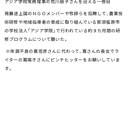
アジア学院常務理事の荒川朋子さんを迎える一夜目
発展途上国のＮＧＯメンバーや牧師らを招聘して、農業技
術研修や地域指導者の育成に取り組んでいる那須塩原市
の学校法人「アジア学院」で行われている約９カ月間の研
修プログラムについて聴いた。
※体調不良の嶌信彦さんに代わって、嶌さんの長女でラ
イターの嶌陽子さんにピンチヒッターをお願いしていま
す。