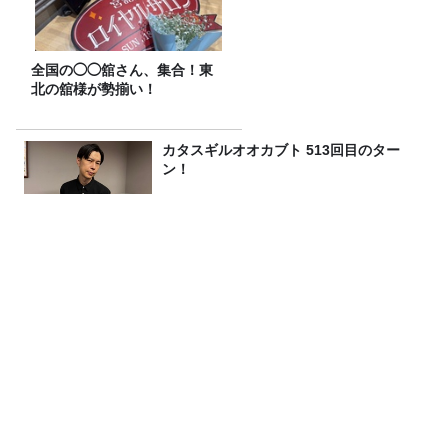
全国の◯◯舘さん、集合！東
北の舘様が勢揃い！
カタスギルオオカブト 513回目のター
ン！
完全養殖ウナギ 謎に挑んだ40年！
【ちょっぴり贅沢したいときに】『はだ
か麦茶』、飲み比べ！