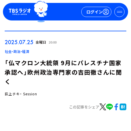
ログイン
マイページ
2025.07.25
金曜日
20:00
新規会員登録
ログイン
社会・政治・経済
「仏マクロン大統領 9月にパレスチナ国家
承認へ」欧州政治専門家の吉田徹さんに聞
く
荻上チキ・ Session
今日の番組表
この記事をシェア
週間番組表
トピックス
TBS Podcast