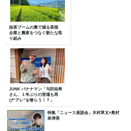
抹茶ブームの裏で減る茶畑
企業と農家をつなぐ新たな取
り組み
JUNK バナナマン「与田祐希
さん、１年ぶりの登場も再
び“アレ”を喰らう！？」
特集「ニュース座談会」木村草太×奥村
奈津美