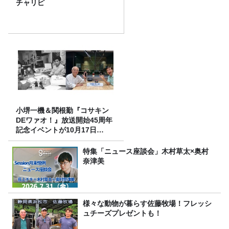
チャリピ
小堺一機＆関根勤『コサキン
DEワァオ！』放送開始45周年
記念イベントが10月17日
（土）に開催決定！本日より
FC先行受付スタート！
特集「ニュース座談会」木村草太×奥村
奈津美
様々な動物が暮らす佐藤牧場！フレッシ
ュチーズプレゼントも！