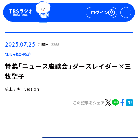
ログイン
マイページ
2025.07.25
金曜日
22:53
新規会員登録
ログイン
社会・政治・経済
特集「ニュース座談会」ダースレイダー×三
牧聖子
荻上チキ・ Session
この記事をシェア
今日の番組表
週間番組表
トピックス
TBS Podcast