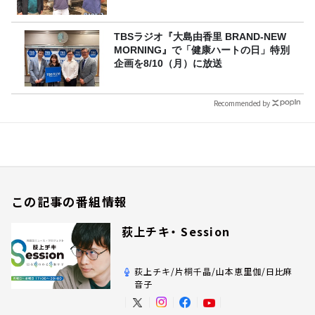
TBSラジオ『大島由香里 BRAND-NEW
MORNING』で「健康ハートの日」特別
企画を8/10（月）に放送
Recommended by
この記事の番組情報
荻上チキ・ Session
荻上チキ/片桐千晶/山本恵里伽/日比麻
音子