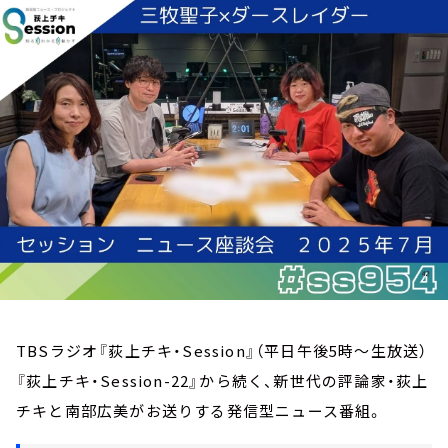
お知らせ
イベント・グッズ
YouTube
会社情報
TBSラジオ『荻上チキ・Session』（平日午後5時～生放送）
『荻上チキ・Session-22』から続く、新世代の評論家・荻上
チキと南部広美がお送りする発信型ニュース番組。