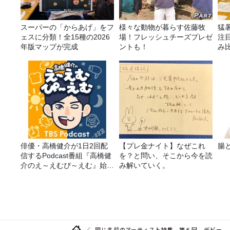
スーパーの「からあげ」をフ
様々な動物が暮らす佐藤牧
猛
ェスに分類！全15種の2026
場！フレッシュチーズプレゼ
注
年版マップが完成
ントも！
み
俳優・高橋健介が1日2回配
【プレ金ナイト】なぜこれ
腸
信するPodcast番組『高橋健
を？と問い、そこから今を読
介のえ～えむぴ～えむ』始ま
み解いていく。
ります
同じ名前のアーティスト特集 第６回 デビー