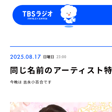
今日の番組表
トピッ
週間番組表
TBS
Podca
お知ら
2025.08.17
日曜日
23:00
同じ名前のアーティスト
今晩は 吉永小百合です