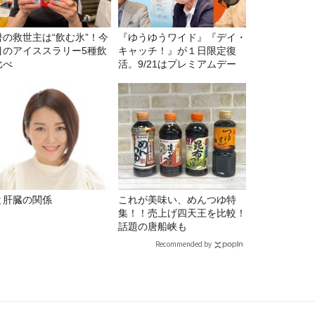
暑の救世主は“飲む氷”！今
『ゆうゆうワイド』『デイ・
目のアイススラリー5種飲
キャッチ！』が１日限定復
比べ
活。9/21はプレミアムデー
と肝臓の関係
これが美味い、めんつゆ特
集！！売上げ四天王を比較！
話題の唐船峡も
Recommended by