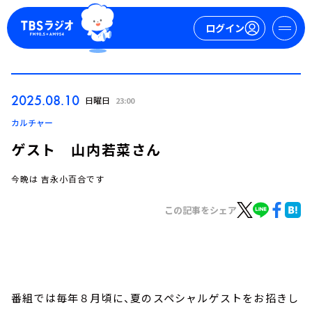
ログイン
マイページ
2025.08.10
日曜日
23:00
新規会員登録
ログイン
カルチャー
ゲスト 山内若菜さん
今晩は 吉永小百合です
この記事をシェア
今日の番組表
週間番組表
トピックス
番組では毎年８月頃に、夏のスペシャルゲストをお招きし
TBS Podcast