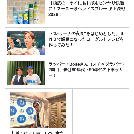
【頭皮のニオイにも】頭もヒンヤリ快適
に！スースー系ヘッドスプレー 頂上決戦
2026！
”バレリーナの夜食”をはじめとした、Ｓ
ＮＳで話題になったヨーグルトレシピを
作ってみた！
ラッパー・Boseさん（スチャダラパー）
2周目。夢は80年代・90年代の旧車ラリ
ー！
【“着たほうが涼しい”は本当