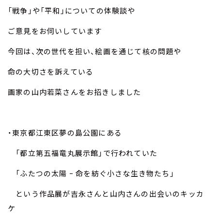
お知らせ
「戦争」や「平和」についての体験談や
イベント・グッズ
YouTube
ご意見をお伺いしています
会社情報
今回は、次の世代を担い、絵画を通じて核の問題や
命の大切さを訴えている
画家の山内若菜さんをお招きしました
・東京都江東区夢の島公園にある
「都立第五福竜丸展示館」で行われていた
「ふたつの太陽 ｰ 命を紡ぐ小さな生き物たち」
という作品展が吉永さんと山内さんの出会いのキッカ
ケ