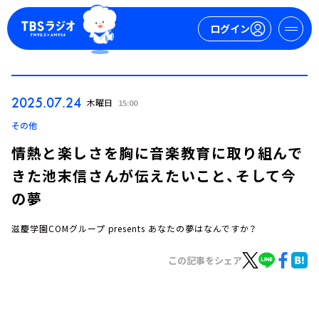
ログイン
マイページ
2025.07.24
木曜日
15:00
新規会員登録
ログイン
その他
情熱と楽しさを胸に音楽教育に取り組んで
きた池末信さんが伝えたいこと、そして今
の夢
滋慶学園COMグループ presents あなたの夢はなんですか？
今日の番組表
この記事をシェア
週間番組表
トピックス
TBS Podcast