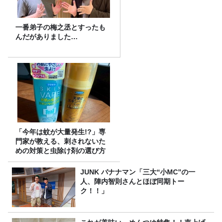
一番弟子の梅之丞とすったも
んだがありました…
「今年は蚊が大量発生!?」専
門家が教える、刺されないた
めの対策と虫除け剤の選び方
JUNK バナナマン「三大“小MC”の一
人、陣内智則さんとほぼ同期トー
ク！！」