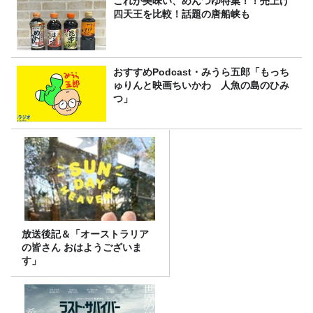
これが美味い、めんつゆ特集！！売上げ
四天王を比較！話題の唐船峡も
おすすめPodcast・みうら五郎「もっち
ゅりんと映画ちいかわ 人魚の島のひみ
つ」
放送後記＆「オーストラリア
の皆さん おはようございま
す」