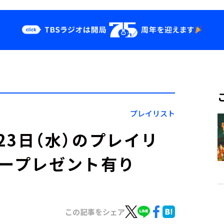
クス
イベント・グッ
ズ
st
YouTube
せ
会社情報
プレイリスト
」7月23日（水）のプレイリ
カープレゼント有り
この記事をシェア