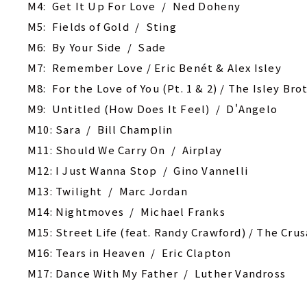
M4: Get It Up For Love / Ned Doheny
M5: Fields of Gold / Sting
M6: By Your Side / Sade
M7: Remember Love / Eric Benét & Alex Isley
M8: For the Love of You (Pt. 1 & 2) / The Isley Bro
M9: Untitled (How Does It Feel) / D'Angelo
M10: Sara / Bill Champlin
M11: Should We Carry On / Airplay
M12: I Just Wanna Stop / Gino Vannelli
M13: Twilight / Marc Jordan
M14: Nightmoves / Michael Franks
M15: Street Life (feat. Randy Crawford) / The Cru
M16: Tears in Heaven / Eric Clapton
M17: Dance With My Father / Luther Vandross