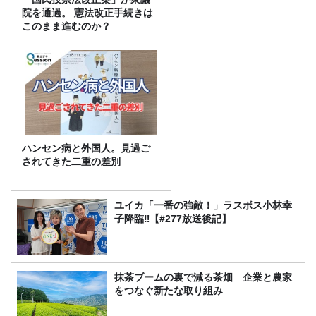
院を通過。 憲法改正手続きは
このまま進むのか？
ハンセン病と外国人。見過ご
されてきた二重の差別
ユイカ「一番の強敵！」ラスボス小林幸
子降臨‼【#277放送後記】
抹茶ブームの裏で減る茶畑 企業と農家
をつなぐ新たな取り組み