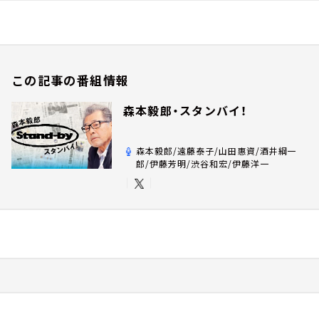
この記事の番組情報
森本毅郎・スタンバイ！
森本毅郎/遠藤泰子/山田惠資/酒井綱一
郎/伊藤芳明/渋谷和宏/伊藤洋一