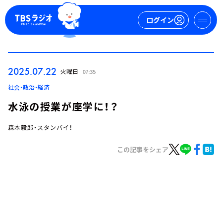
ログイン
マイページ
2025.07.22
火曜日
07:35
新規会員登録
ログイン
社会・政治・経済
水泳の授業が座学に！？
森本毅郎・スタンバイ！
この記事をシェア
今日の番組表
週間番組表
トピックス
TBS Podcast