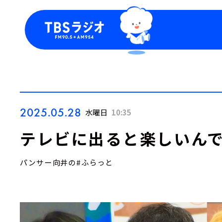
今日の番組表
トピッ
週間番組表
TBS
Podca
お知ら
2025.05.28
水曜日
10:35
テレビに出ると楽しいん
パンサー向井の#ふらっと