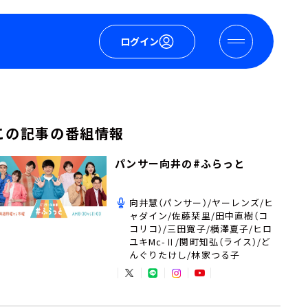
ログイン
この記事の番組情報
パンサー向井の#ふらっと
向井慧（パンサー）/ヤーレンズ/ヒ
ャダイン/佐藤栞里/田中直樹（コ
コリコ）/三田寛子/横澤夏子/ヒロ
ユキMc-Ⅱ/関町知弘（ライス）/ど
んぐりたけし/林家つる子