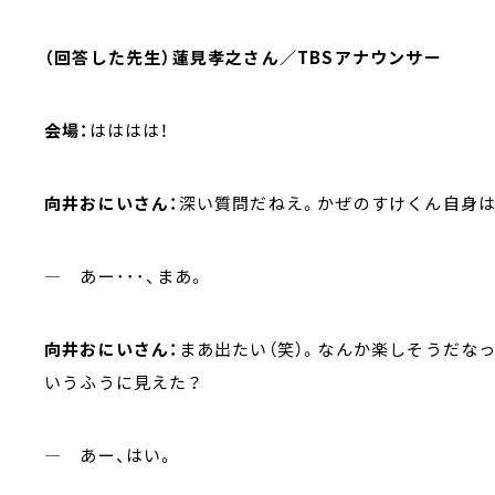
（回答した先生）蓮見孝之さん／TBSアナウンサー
会場：
はははは！
向井おにいさん：
深い質問だねえ。かぜのすけくん自身
― あー･･･、まあ。
向井おにいさん：
まあ出たい（笑）。なんか楽しそうだな
いうふうに見えた？
― あー、はい。