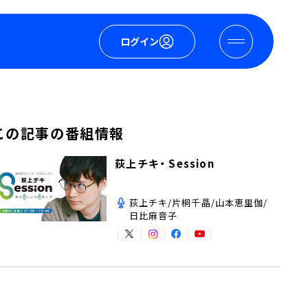
ログイン
この記事の番組情報
荻上チキ・ Session
荻上チキ/片桐千晶/山本恵里伽/
日比麻音子