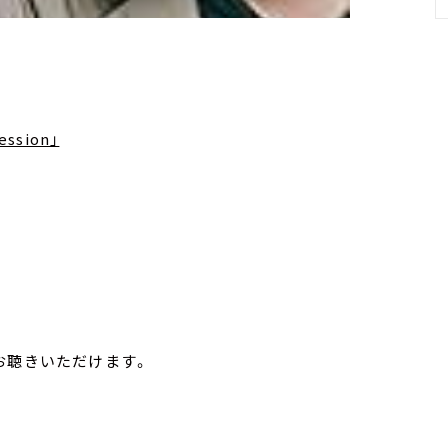
）
ssion」
お聴きいただけます。