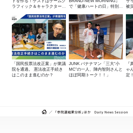
トを作る！ゲストはゲームグ
BRAND-NEW MORNING』
サ
ラフィック＆キャラクター専
で「健康ハートの日」特別企
被
攻の遠藤里桜さん！
画を8/10（月）に放送
「国民投票法改正案」が衆議
JUNK バナナマン「三大“小
『
院を通過。 憲法改正手続き
MC”の一人、陣内智則さんと
ゃ
はこのまま進むのか？
ほぼ同期トーク！！」
定
は
「参院選結果分析」ほか Daily News Session