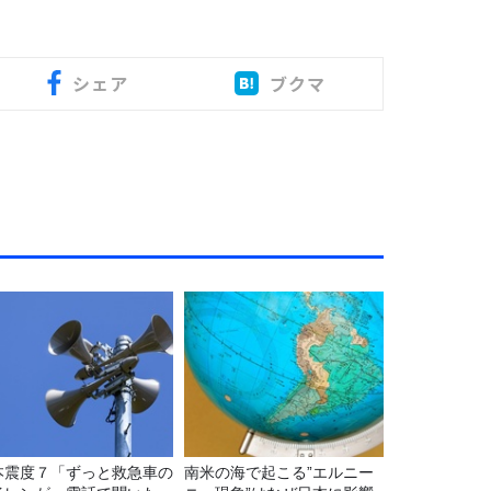
シェア
ブクマ
本震度７「ずっと救急車の
南米の海で起こる”エルニー