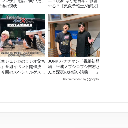
イレンが」電話で聞いた、
ニョ現象”はなぜ日本に影響
災地の現状
する？【気象予報士が解説】
真空ジェシカのラジオ父ち
JUNK バナナマン「番組初登
ん』番組イベント開催決
場！平成ノブシコブシ吉村さ
！今回のスペシャルゲスト
んと深夜のお笑い談義！！」
、タカアンドトシ！
Recommended by