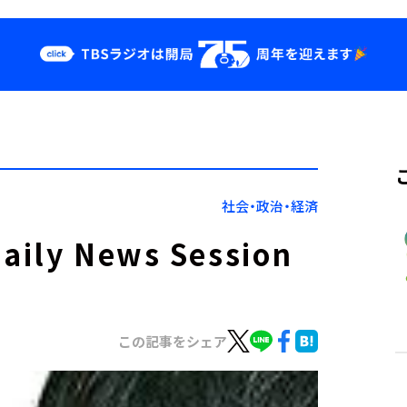
クス
イベント・グッ
ズ
st
YouTube
せ
会社情報
社会・政治・経済
y News Session
この記事をシェア