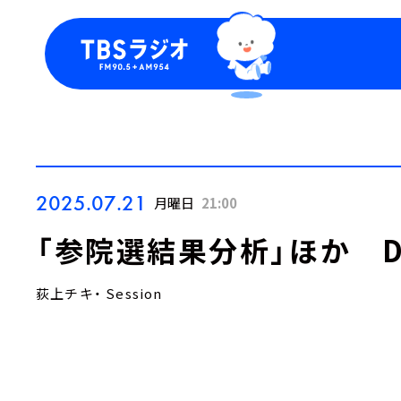
今日の番組表
トピッ
週間番組表
TBS
Podca
お知ら
2025.07.21
月曜日
21:00
「参院選結果分析」ほか Dail
荻上チキ・ Session