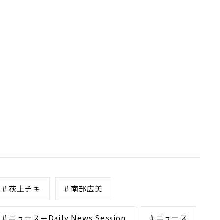
# 荻上チキ
# 南部広美
# ニュース＝Daily News Session
# ニュース