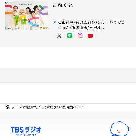
こねくと
石山蓮華/菅良太郎（パンサー）/でか美
ちゃん/飯塚悟志/土屋礼央
「海に遊びに行くときに聴きたい曲」選曲バトル！