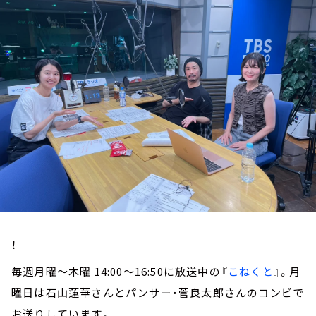
お知らせ
イベント・グッズ
YouTube
会社情報
！
毎週月曜～木曜 14:00～16:50に放送中の『
こねくと
』。月
曜日は石山蓮華さんとパンサー・菅良太郎さんのコンビで
お送りしています。