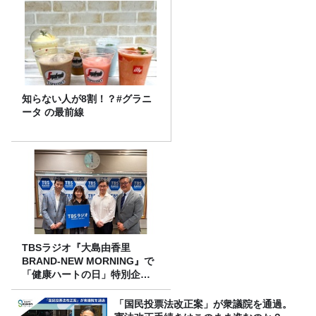
知らない人が8割！？#グラニ
ータ の最前線
TBSラジオ『大島由香里
BRAND-NEW MORNING』で
「健康ハートの日」特別企画
を8/10（月）に放送
「国民投票法改正案」が衆議院を通過。