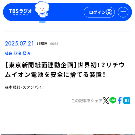
ログイン
マイページ
2025.07.21
月曜日
06:55
新規会員登録
ログイン
社会・政治・経済
【東京新聞紙面連動企画】世界初！？リチウ
ムイオン電池を安全に捨てる装置！
森本毅郎・スタンバイ！
この記事をシェア
今日の番組表
週間番組表
トピックス
TBS Podcast