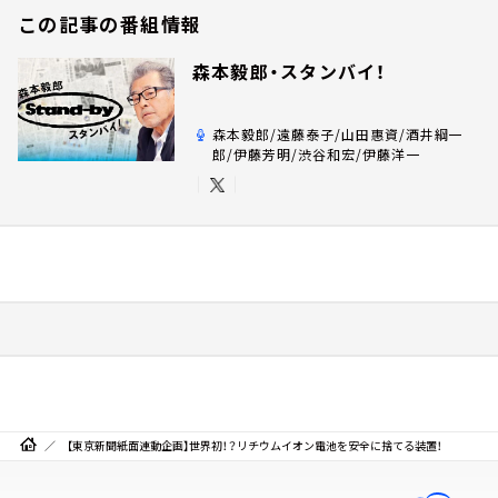
この記事の番組情報
森本毅郎・スタンバイ！
森本毅郎/遠藤泰子/山田惠資/酒井綱一
郎/伊藤芳明/渋谷和宏/伊藤洋一
【東京新聞紙面連動企画】世界初！？リチウムイオン電池を安全に捨てる装置！