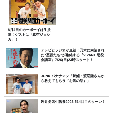
8月4日のカーボーイは生放
送！ゲストは「真空ジェシ
カ」！
テレビとラジオが直結！乃木に粛清され
た“悪役たち”が集結する『VIVANT 悪役
会議室』7/26(日)23時スタート！
JUNK バナナマン「錦鯉・渡辺隆さんか
ら教えてもらう『お酒の話』」
岩井勇気生誕祭2026 514回目のターン！