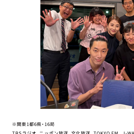
※関東1都6県・16局
TBSラジオ、ニッポン放送、文化放送、TOKYO FM、 J-WA