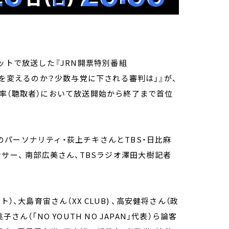
局ネットで放送した『JRN開票特別番組
何を変えるのか？少数与党に下される審判は」』が、
の占有率（聴取者）において放送開始から終了まで首位
』のパーソナリティ・荻上チキさんとTBS・日比麻
サー、 南部広美さん、TBSラジオ澤田大樹記者
、大島育宙さん（XX CLUB) 、高安健将さん（政
ん（「NO YOUTH NO JAPAN」代表）ら論客