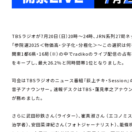
TBSラジオが7月20日（日）20時～24時、JRN系列27
「参院選2025＜物価高・少子化・分極化＞～この選択は
関東1都6県・16局（※）の中でradikoのライブ配信
をキープし、最大26.2％と同時間帯1位となりました。
司会はTBSラジオのニュース番組『荻上チキ・Session
音子アナウンサー。速報デスクはTBS・蓮見孝之アナウン
が務めました。
さらに武田砂鉄さん（ライター）、崔真淑さん （エコノミスト）
治学者）、安田菜津紀さん（フォトジャーナリスト）、能條桃子さ