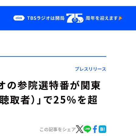
クス
イベント・グッ
ズ
st
YouTube
せ
会社情報
プレスリリース
ジオの参院選特番が関東
（聴取者）」で25％を超
この記事をシェア