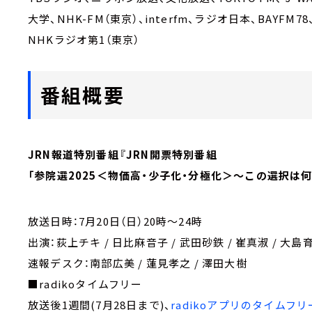
大学、NHK-FM（東京）、interfm、ラジオ日本、BAYFM7
NHKラジオ第1（東京）
番組概要
JRN報道特別番組『JRN開票特別番組
「参院選2025＜物価高・少子化・分極化＞～この選択は
放送日時：7月20日（日）20時～24時
出演：荻上チキ / 日比麻音子 / 武田砂鉄 / 崔真淑 / 大島
速報デスク：南部広美 / 蓮見孝之 / 澤田大樹
■radikoタイムフリー
放送後1週間(7月28日まで)、
radikoアプリのタイムフ