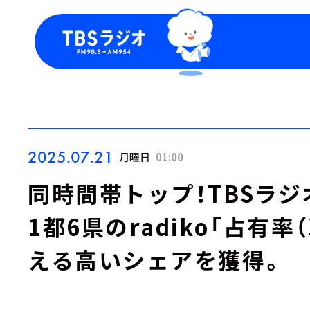
今日の番組表
トピッ
週間番組表
TBS
Podca
お知ら
2025.07.21
月曜日
01:00
同時間帯トップ！TBSラ
1都6県のradiko「占有率
える高いシェアを獲得。