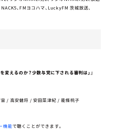
8、NACK5、FMヨコハマ、LuckyFM 茨城放送、
何を変えるのか？少数与党に下される審判は」』
育宙 / 高安健将 / 安田菜津紀 / 能條桃子
リー機能
で聴くことができます。