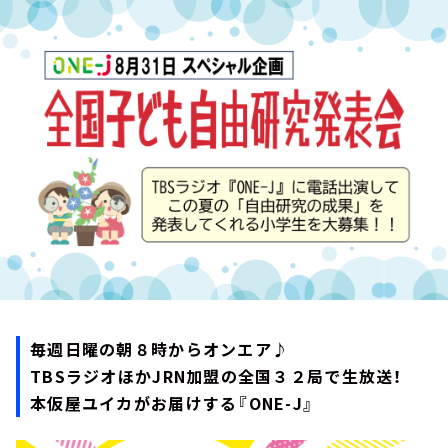
お知らせ
イベント・グッズ
YouTube
会社情報
毎週日曜の朝８時からオンエア♪
TBSラジオほかJRN加盟の全国３２局で生放送！
本仮屋ユイカがお届けする『ONE-J』