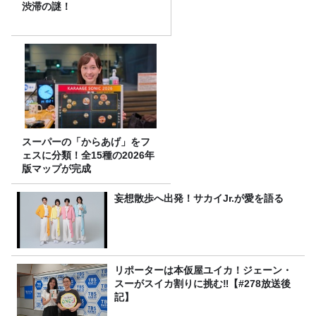
渋滞の謎！
スーパーの「からあげ」をフ
ェスに分類！全15種の2026年
版マップが完成
妄想散歩へ出発！サカイJr.が愛を語る
リポーターは本仮屋ユイカ！ジェーン・
スーがスイカ割りに挑む‼【#278放送後
記】