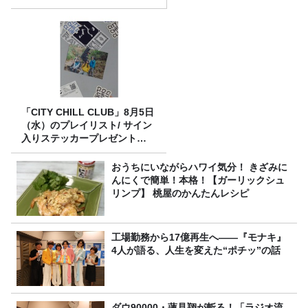
「CITY CHILL CLUB」8月5日
（水）のプレイリスト/ サイン
入りステッカープレゼント有
り
おうちにいながらハワイ気分！ きざみに
んにくで簡単！本格！【ガーリックシュ
リンプ】 桃屋のかんたんレシピ
工場勤務から17億再生へ——『モナキ』
4人が語る、人生を変えた“ポチッ”の話
ダウ90000・蓮見翔が斬る！「ラジオ流