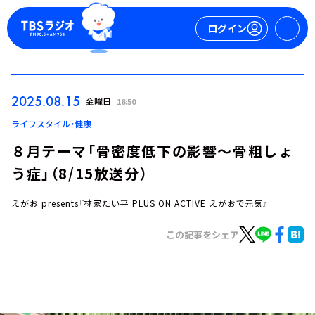
ログイン
マイページ
2025.08.15
金曜日
16:50
新規会員登録
ログイン
ライフスタイル・健康
８月テーマ「骨密度低下の影響～骨粗しょ
う症」（8/15放送分）
えがお presents『林家たい平 PLUS ON ACTIVE えがおで元気』
この記事をシェア
今日の番組表
週間番組表
トピックス
TBS Podcast