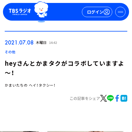
ログイン
マイページ
2021.07.08
木曜日
14:42
新規会員登録
ログイン
その他
heyさんとかまタクがコラボしていますよ
～！
かまいたちの ヘイ！タクシー！
この記事をシェア
今日の番組表
週間番組表
トピックス
TBS Podcast