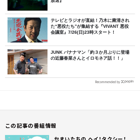
放送】
テレビとラジオが直結！乃木に粛清され
た“悪役たち”が集結する『VIVANT 悪役
会議室』7/26(日)23時スタート！
JUNK バナナマン「約３か月ぶりに登場
の近藤春菜さんとイロモネア話！！」
Recommended by
この記事の番組情報
かまいたちの ヘイ！タクシー！