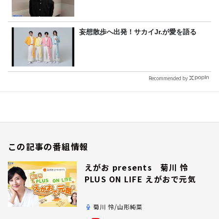
妄想散歩へ出発！サカイJr.が愛を語る
Recommended by
この記事の番組情報
えがお presents 菊川 怜
PLUS ON LIFE えがおで元気
菊川 怜/山形純菜