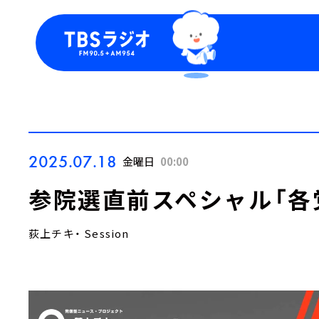
今日の番組表
トピッ
週間番組表
TBS
Podca
お知ら
2025.07.18
金曜日
00:00
参院選直前スペシャル「各党
荻上チキ・ Session