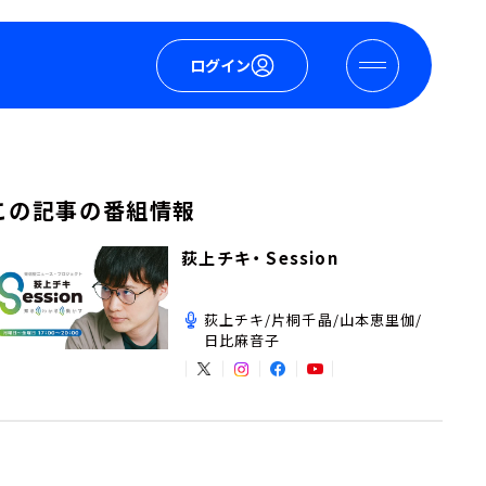
ログイン
この記事の番組情報
荻上チキ・ Session
荻上チキ/片桐千晶/山本恵里伽/
日比麻音子