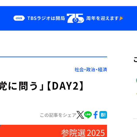
クス
イベント・グッ
ズ
st
YouTube
せ
会社情報
社会・政治・経済
に問う」【DAY2】
この記事をシェア