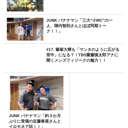
JUNK バナナマン「三大“小MC”の一
人、陣内智則さんとほぼ同期トー
ク！！」
#17. 篠塚大輝も「マンタのように広がる
背中」になる？！TBS齋藤慎太郎アナに
聞くメンズフィジークの魅力！！
JUNK バナナマン「約３か月
ぶりに登場の近藤春菜さんと
イロモネア話！！」