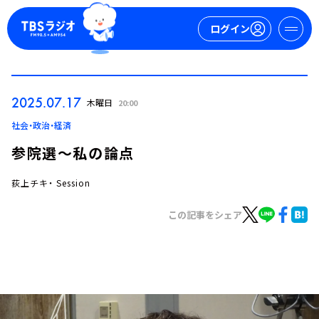
ログイン
マイページ
2025.07.17
木曜日
20:00
新規会員登録
ログイン
社会・政治・経済
参院選～私の論点
荻上チキ・ Session
この記事をシェア
今日の番組表
週間番組表
トピックス
TBS Podcast