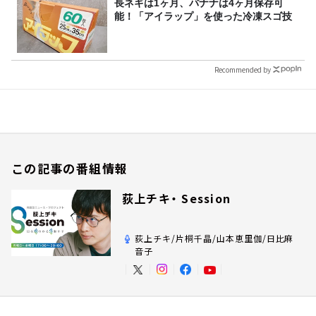
長ネギは1ヶ月、バナナは4ヶ月保存可
能！「アイラップ」を使った冷凍スゴ技
Recommended by
この記事の番組情報
荻上チキ・ Session
荻上チキ/片桐千晶/山本恵里伽/日比麻
音子